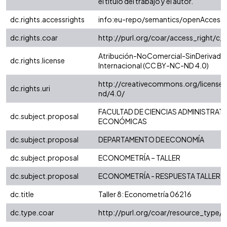
el título del trabajo y el autor.
dc.rights.accessrights
info:eu-repo/semantics/openAccess
dc.rights.coar
http://purl.org/coar/access_right/c_
Atribución-NoComercial-SinDerivadas
dc.rights.license
Internacional (CC BY-NC-ND 4.0)
http://creativecommons.org/license
dc.rights.uri
nd/4.0/
FACULTAD DE CIENCIAS ADMINISTRATI
dc.subject.proposal
ECONÓMICAS
dc.subject.proposal
DEPARTAMENTO DE ECONOMÍA
dc.subject.proposal
ECONOMETRÍA – TALLER
dc.subject.proposal
ECONOMETRÍA - RESPUESTA TALLER
dc.title
Taller 8: Econometría 06216
dc.type.coar
http://purl.org/coar/resource_type/