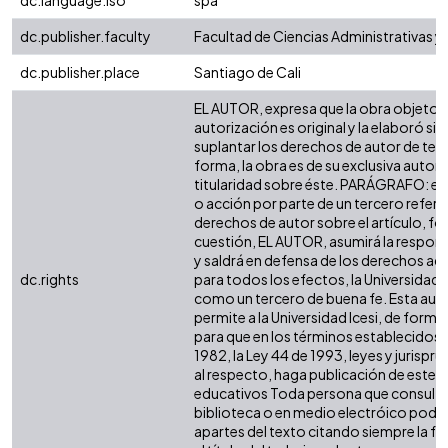
dc.language.iso
spa
dc.publisher.faculty
Facultad de Ciencias Administrativas 
dc.publisher.place
Santiago de Cali
EL AUTOR, expresa que la obra objeto d
autorización es original y la elaboró sin
suplantar los derechos de autor de terc
forma, la obra es de su exclusiva autoría
titularidad sobre éste. PARÁGRAFO: en
o acción por parte de un tercero refere
derechos de autor sobre el artículo, fol
cuestión, EL AUTOR, asumirá la respons
y saldrá en defensa de los derechos aq
dc.rights
para todos los efectos, la Universidad I
como un tercero de buena fe. Esta auto
permite a la Universidad Icesi, de forma 
para que en los términos establecidos e
1982, la Ley 44 de 1993, leyes y jurispr
al respecto, haga publicación de este c
educativos Toda persona que consulte 
biblioteca o en medio electróico podr
apartes del texto citando siempre la fu