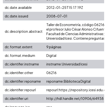
dc.date.available
2012-01-25T15:17:19Z
dc.date.issued
2008-07-01
Taller de Econometría, código 06216.
el profesor Julio César Alonso Cifuente
dc.description.abstract
Facultad de Ciencias Administrativas 
Universidad Icesi. Contiene preguntas 
dc.format.extent
9 páginas
dc.format.medium
Digital
dc.identifier.instname
instname:Universidad Icesi
dc.identifier.other
06216
dc.identifier.reponame
reponame:Biblioteca Digital
dc.identifier.repourl
repourl:https://repository.icesi.edu.c
dc.identifier.uri
http://hdl.handle.net/10906/64938