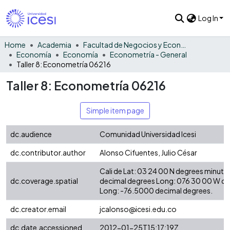
Log In
Home
Academia
Facultad de Negocios y Economía
Economía
Economía
Econometría - General
Taller 8: Econometría 06216
Taller 8: Econometría 06216
Simple item page
dc.audience
Comunidad Universidad Icesi
dc.contributor.author
Alonso Cifuentes, Julio César
Cali de Lat: 03 24 00 N degrees minute
dc.coverage.spatial
decimal degrees Long: 076 30 00 W d
Long: -76.5000 decimal degrees.
dc.creator.email
jcalonso@icesi.edu.co
dc.date.accessioned
2012-01-25T15:17:19Z