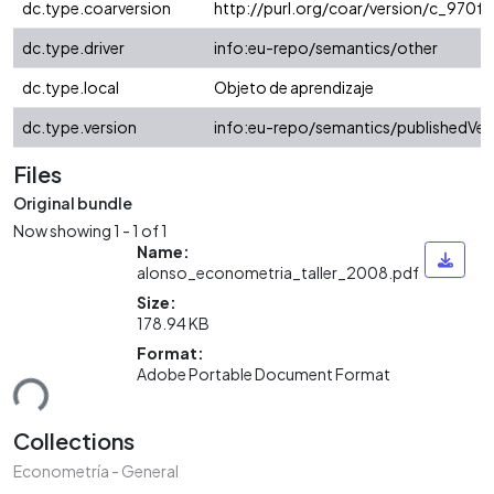
dc.type.coarversion
http://purl.org/coar/version/c_970
dc.type.driver
info:eu-repo/semantics/other
dc.type.local
Objeto de aprendizaje
dc.type.version
info:eu-repo/semantics/publishedVer
Files
Original bundle
Now showing
1 - 1 of 1
Name:
alonso_econometria_taller_2008.pdf
Size:
178.94 KB
Format:
Adobe Portable Document Format
ding...
Collections
Econometría - General