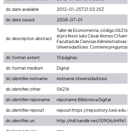
dc.date.available
2012-01-25T21:03:25Z
dc.date.issued
2008-07-01
Taller de Econometría, código 06216.
el profesor Julio César Alonso Cifuente
dc.description.abstract
Facultad de Ciencias Administrativas 
Universidad Icesi. Contiene preguntas 
dc.format.extent
10 páginas
dc.format.medium
Digital
dc.identifier.instname
instname:Universidad Icesi
dc.identifier.other
06216
dc.identifier.reponame
reponame:Biblioteca Digital
dc.identifier.repourl
repourl:https://repository.icesi.edu.c
dc.identifier.uri
http://hdl.handle.net/10906/64961