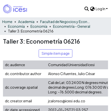
Log In
Home
Academia
Facultad de Negocios y Economía
Economía
Economía
Econometría - General
Taller 3: Econometría 06216
Taller 3: Econometría 06216
Simple item page
dc.audience
Comunidad Universidad Icesi
dc.contributor.author
Alonso Cifuentes, Julio César
Cali de Lat: 03 24 00 N degrees minute
dc.coverage.spatial
decimal degrees Long: 076 30 00 W d
Long: -76.5000 decimal degrees.
dc.creator.email
jcalonso@icesi.edu.co
dc.date.accessioned
2012-01-25T21:03:25Z