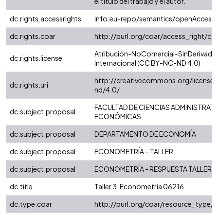
el título del trabajo y el autor.
dc.rights.accessrights
info:eu-repo/semantics/openAccess
dc.rights.coar
http://purl.org/coar/access_right/c_
Atribución-NoComercial-SinDerivadas
dc.rights.license
Internacional (CC BY-NC-ND 4.0)
http://creativecommons.org/license
dc.rights.uri
nd/4.0/
FACULTAD DE CIENCIAS ADMINISTRATI
dc.subject.proposal
ECONÓMICAS
dc.subject.proposal
DEPARTAMENTO DE ECONOMÍA
dc.subject.proposal
ECONOMETRÍA – TALLER
dc.subject.proposal
ECONOMETRÍA - RESPUESTA TALLER
dc.title
Taller 3: Econometría 06216
dc.type.coar
http://purl.org/coar/resource_type/