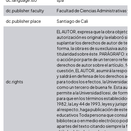
dc.language.iso
spa
dc.publisher.faculty
Facultad de Ciencias Administrativas 
dc.publisher.place
Santiago de Cali
EL AUTOR, expresa que la obra objeto d
autorización es original y la elaboró sin
suplantar los derechos de autor de terc
forma, la obra es de su exclusiva autoría
titularidad sobre éste. PARÁGRAFO: en
o acción por parte de un tercero refere
derechos de autor sobre el artículo, fol
cuestión, EL AUTOR, asumirá la respons
y saldrá en defensa de los derechos aq
dc.rights
para todos los efectos, la Universidad I
como un tercero de buena fe. Esta auto
permite a la Universidad Icesi, de forma 
para que en los términos establecidos e
1982, la Ley 44 de 1993, leyes y jurispr
al respecto, haga publicación de este c
educativos Toda persona que consulte 
biblioteca o en medio electróico podr
apartes del texto citando siempre la fu