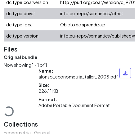
dc.type.coarversion
http://purl.org/coar/version/c_970
dc.type.driver
info:eu-repo/semantics/other
dc.type.local
Objeto de aprendizaje
dc.type.version
info:eu-repo/semantics/publishedVer
Files
Original bundle
Now showing
1 - 1 of 1
Name:
alonso_econometria_taller_2008.pdf
Size:
226.11 KB
Loading...
Format:
Adobe Portable Document Format
Collections
Econometría - General