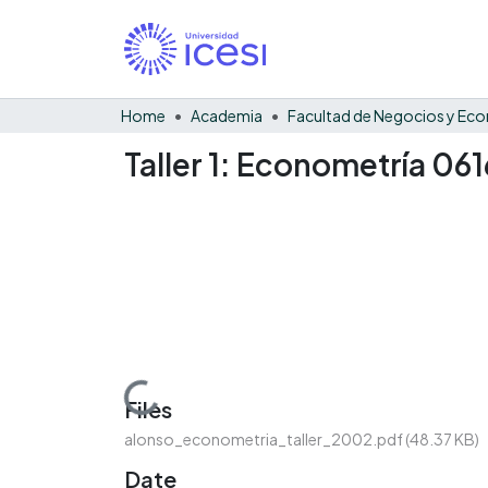
Home
Academia
Taller 1: Econometría 06
Loading...
Files
alonso_econometria_taller_2002.pdf
(48.37 KB)
Date