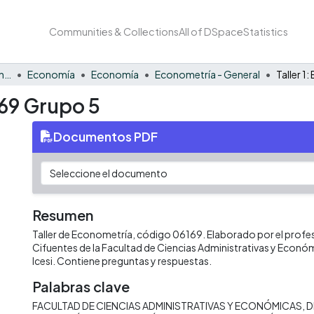
Communities & Collections
All of DSpace
Statistics
Facultad de Negocios y Economía
Economía
Economía
Econometría - General
169 Grupo 5
Documentos PDF
Resumen
Taller de Econometría, código 06169. Elaborado por el profes
Cifuentes de la Facultad de Ciencias Administrativas y Econó
Icesi. Contiene preguntas y respuestas.
Palabras clave
FACULTAD DE CIENCIAS ADMINISTRATIVAS Y ECONÓMICAS
D