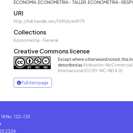
ECONOMÍA
ECONOMETRÍA – TALLER
ECONOMETRÍA - RESP
URI
http://hdl.handle.net/10906/64979
Collections
Econometría - General
Creative Commons license
Except where otherwised noted, this ite
described as
Atribución-NoComercial-
Internacional (CC BY-NC-ND 4.0)
Full item page
le 18 No. 122-135
a
555 2334