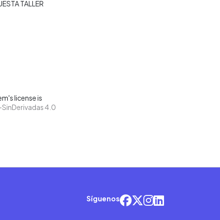
UESTA TALLER
m's license is
SinDerivadas 4.0
Síguenos