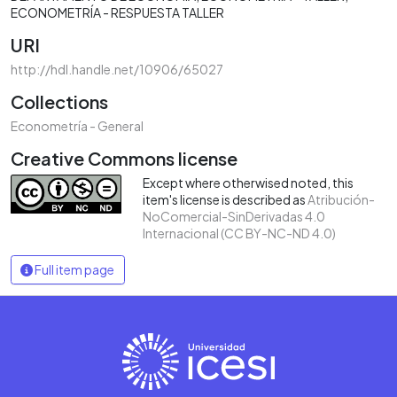
ECONOMETRÍA - RESPUESTA TALLER
URI
http://hdl.handle.net/10906/65027
Collections
Econometría - General
Creative Commons license
Except where otherwised noted, this
item's license is described as
Atribución-
NoComercial-SinDerivadas 4.0
Internacional (CC BY-NC-ND 4.0)
Full item page