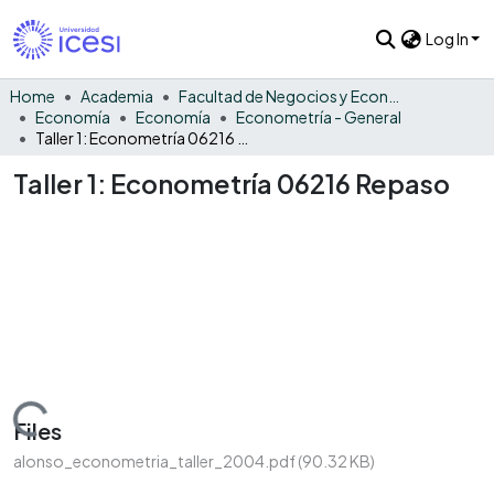
Log In
Home
Academia
Facultad de Negocios y Economía
Economía
Economía
Econometría - General
Taller 1: Econometría 06216 Repaso
Taller 1: Econometría 06216 Repaso
Loading...
Files
alonso_econometria_taller_2004.pdf
(90.32 KB)