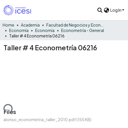
Log In
Home
Academia
Facultad de Negocios y Economía
Economía
Economía
Econometría - General
Taller # 4 Econometría 06216
Taller # 4 Econometría 06216
ading...
Files
alonso_econometria_taller_2010.pdf
(155 KB)