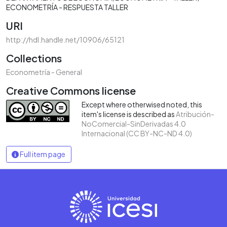
ECONOMETRÍA - RESPUESTA TALLER
URI
http://hdl.handle.net/10906/65121
Collections
Econometría - General
Creative Commons license
Except where otherwised noted, this
item's license is described as
Atribución-
NoComercial-SinDerivadas 4.0
Internacional (CC BY-NC-ND 4.0)
Full item page