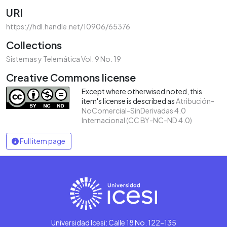
URI
https://hdl.handle.net/10906/65376
Collections
Sistemas y Telemática Vol. 9 No. 19
Creative Commons license
Except where otherwised noted, this
item's license is described as
Atribución-
NoComercial-SinDerivadas 4.0
Internacional (CC BY-NC-ND 4.0)
Full item page
Universidad Icesi: Calle 18 No. 122-135