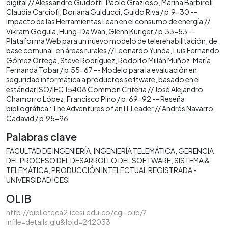
digital // Alessandro Guidotti, Paolo Grazioso, Marina Barbiroli,
Claudia Carciofi, Doriana Guiducci, Guido Riva / p.9-30 --
Impacto de las Herramientas Lean en el consumo de energía //
Vikram Gogula, Hung-Da Wan, Glenn Kuriger / p.33-53 --
Plataforma Web para un nuevo modelo de telerehabilitación, de
base comunal, en áreas rurales // Leonardo Yunda, Luis Fernando
Gómez Ortega, Steve Rodríguez, Rodolfo Millán Muñoz, María
Fernanda Tobar / p.55-67 -- Modelo para la evaluación en
seguridad informática a productos software, basado en el
estándar ISO/IEC 15408 Common Criteria // José Alejandro
Chamorro López, Francisco Pino / p. 69-92 -- Reseña
bibliográfica : The Adventures of an IT Leader // Andrés Navarro
Cadavid / p.95-96
Palabras clave
FACULTAD DE INGENIERÍA
INGENIERÍA TELEMÁTICA
GERENCIA
DEL PROCESO DEL DESARROLLO DEL SOFTWARE
SISTEMA &
TELEMÁTICA
PRODUCCIÓN INTELECTUAL REGISTRADA -
UNIVERSIDAD ICESI
OLIB
http://biblioteca2.icesi.edu.co/cgi-olib/?
infile=details.glu&loid=242033