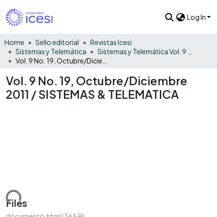
Log In
Home
Sello editorial
Revistas Icesi
Sistemas y Telemática
Sistemas y Telemática Vol. 9 No. 19
Vol. 9 No. 19, Octubre/Diciembre 2011 / SISTEMAS & TELEMATICA
Vol. 9 No. 19, Octubre/Diciembre
2011 / SISTEMAS & TELEMATICA
ading...
Files
documento.html
(365 B)