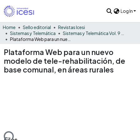
Log In
Home
Sello editorial
Revistas Icesi
Sistemas y Telemática
Sistemas y Telemática Vol. 9 No. 19
Plataforma Web para un nuevo modelo de tele-rehabilitación, de base comunal, en áreas rurales
Plataforma Web para un nuevo
modelo de tele-rehabilitación, de
base comunal, en áreas rurales
ding...
Files