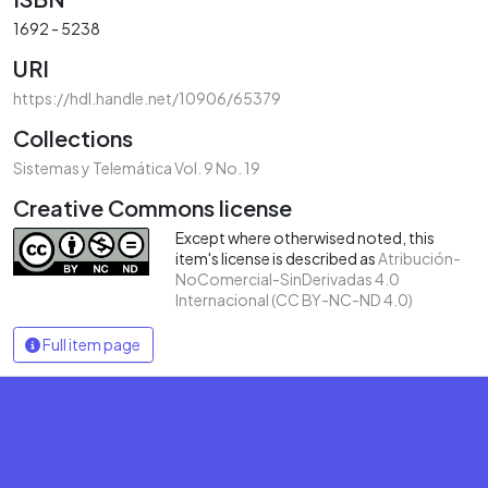
1692 - 5238
URI
https://hdl.handle.net/10906/65379
Collections
Sistemas y Telemática Vol. 9 No. 19
Creative Commons license
Except where otherwised noted, this
item's license is described as
Atribución-
NoComercial-SinDerivadas 4.0
Internacional (CC BY-NC-ND 4.0)
Full item page