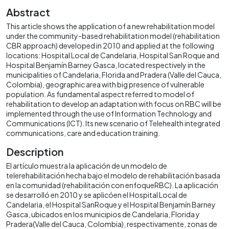
Abstract
This article shows the application of a new rehabilitation model
under the community-based rehabilitation model (rehabilitation
CBR approach) developed in 2010 and applied at the following
locations: Hospital Local de Candelaria, Hospital San Roque and
Hospital Benjamín Barney Gasca, located respectively in the
municipalities of Candelaria, Florida and Pradera (Valle del Cauca,
Colombia), geographic area with big presence of vulnerable
population. As fundamental aspect referred to model of
rehabilitation to develop an adaptation with focus on RBC will be
implemented through the use of Information Technology and
Communications (ICT). Its new scenario of Telehealth integrated
communications, care and education training.
Description
El artículo muestra la aplicación de un modelo de
telerehabilitación hecha bajo el modelo de rehabilitación basada
en la comunidad (rehabilitación con enfoqueRBC). La aplicación
se desarrolló en 2010 y se aplicóen el Hospital Local de
Candelaria, el Hospital SanRoque y el Hospital Benjamín Barney
Gasca, ubicados en los municipios de Candelaria, Florida y
Pradera(Valle del Cauca, Colombia), respectivamente, zonas de