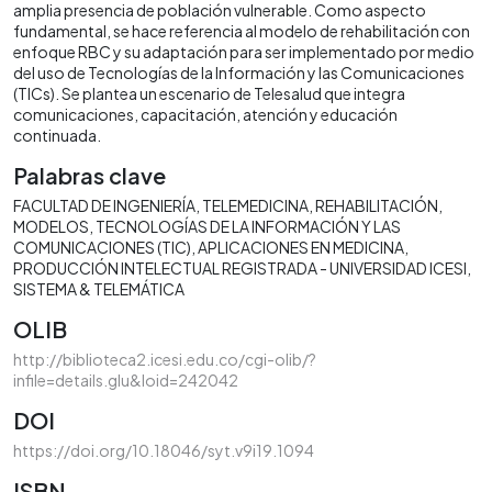
amplia presencia de población vulnerable. Como aspecto
fundamental, se hace referencia al modelo de rehabilitación con
enfoque RBC y su adaptación para ser implementado por medio
del uso de Tecnologías de la Información y las Comunicaciones
(TICs). Se plantea un escenario de Telesalud que integra
comunicaciones, capacitación, atención y educación
continuada.
Palabras clave
FACULTAD DE INGENIERÍA
TELEMEDICINA
REHABILITACIÓN
MODELOS
TECNOLOGÍAS DE LA INFORMACIÓN Y LAS
COMUNICACIONES (TIC)
APLICACIONES EN MEDICINA
PRODUCCIÓN INTELECTUAL REGISTRADA - UNIVERSIDAD ICESI
SISTEMA & TELEMÁTICA
OLIB
http://biblioteca2.icesi.edu.co/cgi-olib/?
infile=details.glu&loid=242042
DOI
https://doi.org/10.18046/syt.v9i19.1094
ISBN