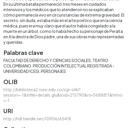
En su última batalla permaneció tres meses en cuidados
intensivos y los médicos que lo atendieron no se explicaban
cómo permanecía vivo en circunstancias de extrema gravedad. El
secreto, sin duda, estaba más en el arte poético que en la ciencia
médica, pues era muy claro que el autor había congelado a la
muerte en un árbol, como lo había hecho su personaje de Peralta
en A la diestra de Dios padre, una de sus obras más representadas
y queridas.
Palabras clave
FACULTAD DE DERECHO Y CIENCIAS SOCIALES
TEATRO
COLOMBIANO
PRODUCCIÓN INTELECTUAL REGISTRADA -
UNIVERSIDAD ICESI
PERSONAJES
OLIB
http://biblioteca2.icesi.edu.co/cgi-olib?
session=-1&infile=details.glu&loid=215790&rs=5688811&hitno
=-1
URI
http://hdl.handle.net/10906/65418