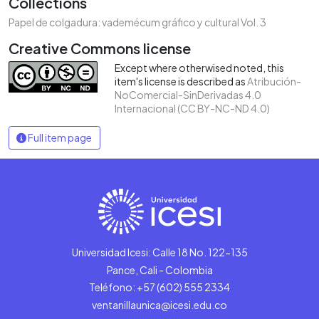
Collections
Papel de colgadura: vademécum gráfico y cultural Vol. 3
Creative Commons license
Except where otherwised noted, this
item's license is described as
Atribución-
NoComercial-SinDerivadas 4.0
Internacional (CC BY-NC-ND 4.0)
Full item page
Universidad Icesi: Calle 18 No. 122-135
Pance, Cali - Colombia
Teléfono: +57 (602) 555 2334
ventanillaunica@icesi.edu.co