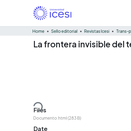
Home
Sello editorial
Revistas Icesi
Trans-p
La frontera invisible del 
Loading...
Files
Documento.html
(283 B)
Date