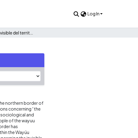
Log In
La frontera invisible del territorio Wayúu
 the northern border of
ions concerning “the
 sociological and
ople of the wayuu
order has
ithin the Wayúu
ncerning the invisible