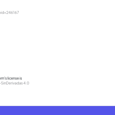
&loid=246167
m's license is
SinDerivadas 4.0