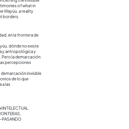
stimonies of what in
he Wayúu, a reality
ut borders.
dad, en la frontera de
ayúu, dónde no existe
ca y antropológica y
. Pero la demarcación
 las percepciones
 demarcación invisible
monios de lo que
 a las
 INTELECTUAL
FRONTERAS
S-PASANDO