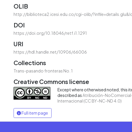
OLIB
http://biblioteca2.icesi.edu.co/cgi-olib/?infile=details.glu
DOI
https://doi.org/10.18046/retf.i1.1291
URI
https://hdl.handle.net/10906/66006
Collections
Trans-pasando fronteras No. 1
Creative Commons license
Except where otherwised noted, this ite
described as
Atribución-NoComercial-
Internacional (CC BY-NC-ND 4.0)
Full item page