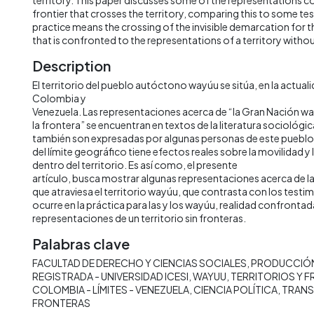
frontier that crosses the territory, comparing this to some te
practice means the crossing of the invisible demarcation for t
that is confronted to the representations of a territory witho
Description
El territorio del pueblo autóctono wayúu se sitúa, en la actuali
Colombia y
Venezuela. Las representaciones acerca de “la Gran Nación w
la frontera” se encuentran en textos de la literatura sociológi
también son expresadas por algunas personas de este pueblo
del límite geográfico tiene efectos reales sobre la movilidad y
dentro del territorio. Es así como, el presente
artículo, busca mostrar algunas representaciones acerca de la
que atraviesa el territorio wayúu, que contrasta con los testi
ocurre en la práctica para las y los wayúu, realidad confrontada
representaciones de un territorio sin fronteras.
Palabras clave
FACULTAD DE DERECHO Y CIENCIAS SOCIALES
PRODUCCIÓN
REGISTRADA - UNIVERSIDAD ICESI
WAYUU
TERRITORIOS Y 
COLOMBIA - LÍMITES - VENEZUELA
CIENCIA POLÍTICA
TRAN
FRONTERAS