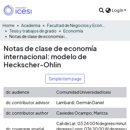
Log In
Home
Academia
Facultad de Negocios y Economía
Tesis y trabajos de grado
Economía
Notas de clase de economía internacional: modelo de Heckscher-Ohlin
Notas de clase de economía
internacional: modelo de
Heckscher-Ohlin
Simple item page
dc.audience
Comunidad Universidad Icesi
dc.contributor.advisor
Lambardi, Germán Daniel
dc.contributor.author
Caviedes Ocampo, Maritza
Cali de Lat: 03 24 00 N degrees minute
dc.coverage.spatial
degrees Long: 076 30 00 W degrees m