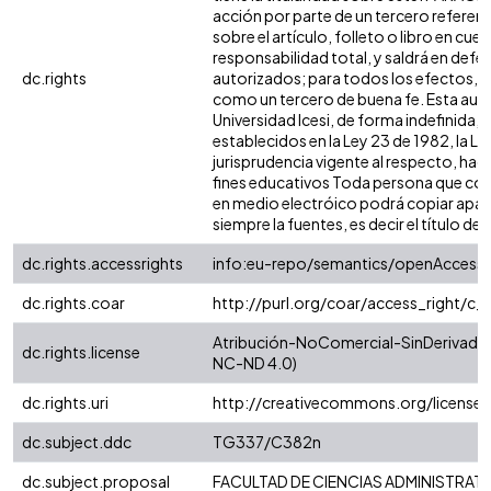
acción por parte de un tercero referen
sobre el artículo, folleto o libro en cue
responsabilidad total, y saldrá en defe
dc.rights
autorizados; para todos los efectos, la
como un tercero de buena fe. Esta auto
Universidad Icesi, de forma indefinida, 
establecidos en la Ley 23 de 1982, la Le
jurisprudencia vigente al respecto, hag
fines educativos Toda persona que cons
en medio electróico podrá copiar apar
siempre la fuentes, es decir el título del 
dc.rights.accessrights
info:eu-repo/semantics/openAccess
dc.rights.coar
http://purl.org/coar/access_right/c_
Atribución-NoComercial-SinDerivadas 
dc.rights.license
NC-ND 4.0)
dc.rights.uri
http://creativecommons.org/license
dc.subject.ddc
TG337/C382n
dc.subject.proposal
FACULTAD DE CIENCIAS ADMINISTRAT