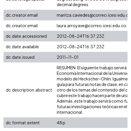
decimal degrees
dc.creator.email
maritza.caviedes@correo.icesi.edu.c
dc.creator.email
laura.arroyave@correo.icesi.edu.co
dc.date.accessioned
2012-08-24T16:37:23Z
dc.date.available
2012-08-24T16:37:23Z
dc.date.issued
2011-11-01
RESUMEN: El siguiente trabajo servirá c
Economía Internacional de la Universidad
modelo de Heckscher-Ohlin. Igualment
guía para futuras notas de clase, en cas
dc.description.abstract
otro de los temas del contenido del cu
cubre este trabajo hacen parte de una d
Además, este trabajo servirá como fue
futuras investigaciones teóricas en el
internacional.
dc.format.extent
48 p.