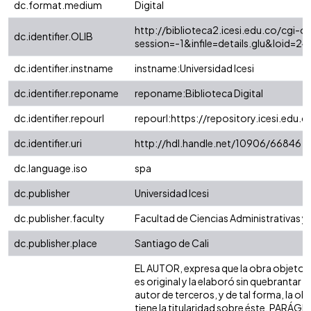
dc.format.medium
Digital
http://biblioteca2.icesi.edu.co/cgi-ol
dc.identifier.OLIB
session=-1&infile=details.glu&loid
dc.identifier.instname
instname:Universidad Icesi
dc.identifier.reponame
reponame:Biblioteca Digital
dc.identifier.repourl
repourl:https://repository.icesi.edu.c
dc.identifier.uri
http://hdl.handle.net/10906/66846
dc.language.iso
spa
dc.publisher
Universidad Icesi
dc.publisher.faculty
Facultad de Ciencias Administrativas 
dc.publisher.place
Santiago de Cali
EL AUTOR, expresa que la obra objeto d
es original y la elaboró sin quebrantar 
autor de terceros, y de tal forma, la obr
tiene la titularidad sobre éste. PARÁG