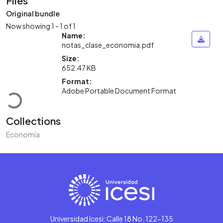
Files
Original bundle
Now showing
1 - 1 of 1
Name:
notas_clase_economia.pdf
Size:
652.47 KB
Loading...
Format:
Adobe Portable Document Format
Collections
Economía
Universidad Icesi: Calle 18 No. 122-135