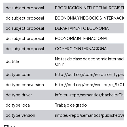
dc.subject.proposal
PRODUCCIÓN INTELECTUAL REGISTRAD
dc.subject.proposal
ECONOMÍA Y NEGOCIOS INTERNACIO
dc.subject.proposal
DEPARTAMENTO ECONOMÍA
dc.subject.proposal
ECONOMÍA INTERNACIONAL
dc.subject.proposal
COMERCIO INTERNACIONAL
Notas de clase de economía internaci
dc.title
Ohlin
dc.type.coar
http://purl.org/coar/resource_type/c
dc.type.coarversion
http://purl.org/coar/version/c_970
dc.type.driver
info:eu-repo/semantics/bachelorThes
dc.type.local
Trabajo de grado
dc.type.version
info:eu-repo/semantics/publishedVer