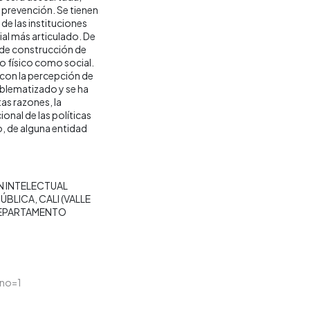
 prevención. Se tienen
de las instituciones
ial más articulado. De
 de construcción de
to físico como social.
 con la percepción de
oblematizado y se ha
as razones, la
ional de las políticas
o, de alguna entidad
 INTELECTUAL
PÚBLICA
CALI (VALLE
EPARTAMENTO
tno=1