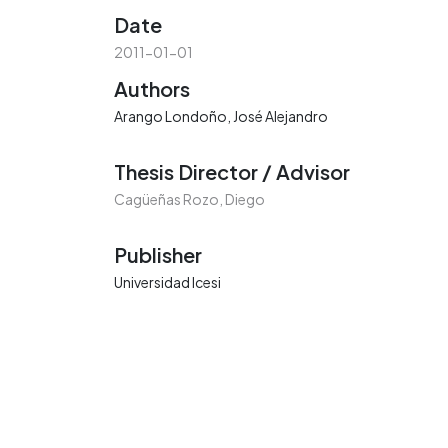
Date
2011-01-01
Authors
Arango Londoño, José Alejandro
Thesis Director / Advisor
Cagüeñas Rozo, Diego
Publisher
Universidad Icesi