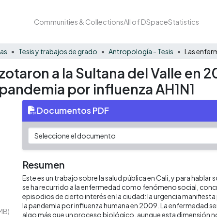
Communities & Collections
All of DSpace
Statistics
nas
Tesis y trabajos de grado
Antropología - Tesis
taron a la Sultana del Valle en 
 pandemia por influenza AH1N1
Documentos PDF
Resumen
Este es un trabajo sobre la salud pública en Cali, y para habla
se ha recurrido a la enfermedad como fenómeno social, con
episodios de cierto interés en la ciudad: la urgencia manifiest
la pandemia por influenza humana en 2009. La enfermedad s
MB)
algo más que un proceso biológico, aunque esta dimensión n