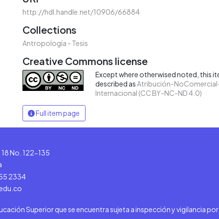
http://hdl.handle.net/10906/66884
Collections
Antropología - Tesis
Creative Commons license
Except where otherwised noted, this ite
described as
Atribución-NoComercial-
Internacional (CC BY-NC-ND 4.0)
Full item page
le 18 No. 122-135
a
555 2334
.edu.co
ducación Superior que se encuentra sujeta a inspección y vigilancia po