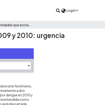
Log In
Las enfermedades que azotaron a la Sultana del Valle en 2009 y 2010: urgencia manifiesta por dengue y pandemia por influenza AH1N1
2009 y 2010: urgencia
r sobre este fenómeno,
cretamente a dos
a por dengue en 2010 y
erá entendida como
o será descartada,