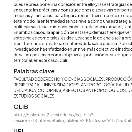
pues se presupone una conexión entre ello y las estrategias de
en cuenta las prácticas y construcciones discursivas por parte 
médicas y sanitarias1 para llegar a reconstruir un contexto soc
este modo, la enfermedad se nos revela como una estrategia
políticas sanitarias e intervenciones en el espacio urbano, tan
En ambos casos, la aparición de estas epidemias tiene que ver
estos males como tales, es decir, cuando la dolencia se ha pr
transformado en materia de interés de la salud pública. Por est
investigación ha enfatizado en un nivel más colectivo e instituc
de salud que tienen como objetivo la población en su conjunt
territorial, en este caso, Cali.
Palabras clave
FACULTAD DE DERECHO Y CIENCIAS SOCIALES
PRODUCCIÓN
REGISTRADA - UNIVERSIDAD ICESI
ANTROPOLOGÍA
SALUD 
DEL CAUCA, COLOMBIA)
ASPECTOS ANTROPOLÓGICOS
D
ESTUDIOS SOCIALES
OLIB
http://biblioteca2.icesi.edu.co/cgi-olib?
session=-1&infile=details.glu&loid=240816&rs=6417756&hi
URI