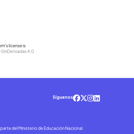
m's license is
SinDerivadas 4.0
Síguenos
r parte del Ministerio de Educación Nacional.