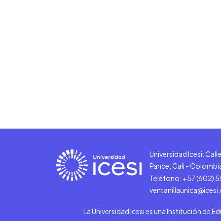
Universidad Icesi: Cal
Pance, Cali - Colombi
Teléfono: +57 (602) 
ventanillaunica@icesi
La Universidad Icesi es una Institución de E