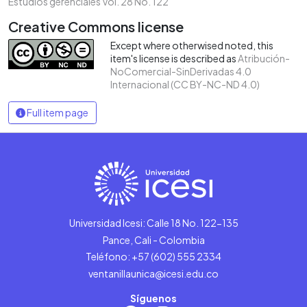
Estudios gerenciales Vol. 28 No. 122
Creative Commons license
Except where otherwised noted, this
item's license is described as
Atribución-
NoComercial-SinDerivadas 4.0
Internacional (CC BY-NC-ND 4.0)
Full item page
Universidad Icesi: Calle 18 No. 122-135
Pance, Cali - Colombia
Teléfono: +57 (602) 555 2334
ventanillaunica@icesi.edu.co
Síguenos