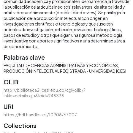
comunidad académica y profesional en Iberoamérica, a través de
la publicación de artículos inéditos, relevantes, de alta calidad y
arbitrados anónimamente (double-blind review). Se privilegia la
publicación de la producción intelectual con origen en
investigaciones científicas o tecnológicas y que susciten
artículos de investigación, reflexión, revisiones bibliográficas,
casos de estudio y otros que sigan una rigurosa metodología
investigativa con aportes significativos a una determinada área
de conocimiento.
Palabras clave
FACULTAD DE CIENCIAS ADMINISTRATIVAS Y ECONÓMICAS
PRODUCCIÓN INTELECTUAL REGISTRADA - UNIVERSIDAD ICESI
OLIB
http://biblioteca2.icesi.edu.co/cgi-olib/?
infile=details.glu&loid=248338
URI
https://hdl.handle.net/10906/67007
Collections