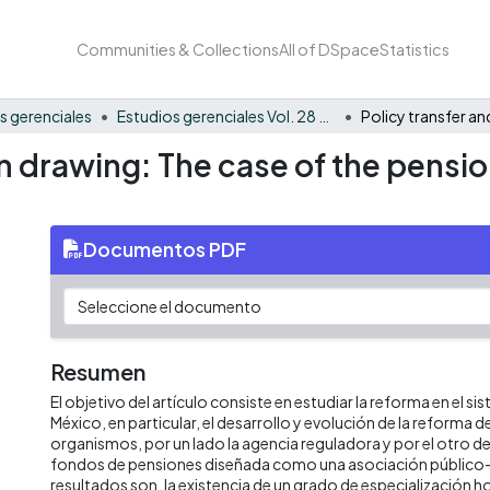
Communities & Collections
All of DSpace
Statistics
s gerenciales
Estudios gerenciales Vol. 28 No. 122
on drawing: The case of the pensi
Documentos PDF
Resumen
El objetivo del artículo consiste en estudiar la reforma en el s
México, en particular, el desarrollo y evolución de la reforma d
organismos, por un lado la agencia reguladora y por el otro d
fondos de pensiones diseñada como una asociación público-
resultados son, la existencia de un grado de especialización ho