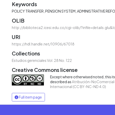
Keywords
POLICY TRANSFER
PENSION SYSTEM
ADMINISTRATIVE REF
OLIB
http://biblioteca2.icesi.edu.co/cgi-olib/?infile=details.glu
URI
https://hdl.handle.net/10906/67018
Collections
Estudios gerenciales Vol. 28 No. 122
Creative Commons license
Except where otherwised noted, this ite
described as
Atribución-NoComercial-
Internacional (CC BY-NC-ND 4.0)
Full item page