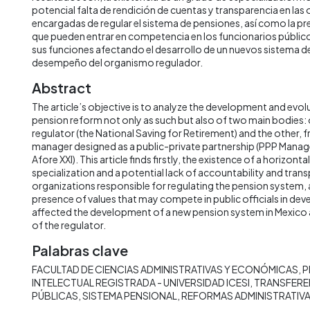
potencial falta de rendición de cuentas y transparencia en las
encargadas de regular el sistema de pensiones, así como la pr
que pueden entrar en competencia en los funcionarios públicos
sus funciones afectando el desarrollo de un nuevos sistema de
desempeño del organismo regulador.
Abstract
The article’s objective is to analyze the development and evol
pension reform not only as such but also of two main bodies: 
regulator (the National Saving for Retirement) and the other, 
manager designed as a public-private partnership (PPP Manag
Afore XXI). This article finds firstly, the existence of a horizont
specialization and a potential lack of accountability and tran
organizations responsible for regulating the pension system,
presence of values that may compete in public officials in deve
affected the development of a new pension system in Mexico
of the regulator.
Palabras clave
FACULTAD DE CIENCIAS ADMINISTRATIVAS Y ECONÓMICAS
P
INTELECTUAL REGISTRADA - UNIVERSIDAD ICESI
TRANSFEREN
PÚBLICAS
SISTEMA PENSIONAL
REFORMAS ADMINISTRATIV