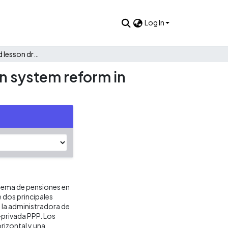
Log In
Policy transfer and lesson drawing: The case of the pension system reform in Mexico
on system reform in
istema de pensiones en
e dos principales
e la administradora de
privada PPP. Los
rizontal y una