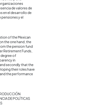
 organizaciones
esencia de valores de
 en el desarrollo de
 pensiones y el
ution of the Mexican
on the one hand, the
from the pension fund
er Retirement Funds,
al degree of
sparency in
 and secondly that the
loping their roles have
 and the performance
RODUCCIÓN
CIA DE POLÍTICAS
AS