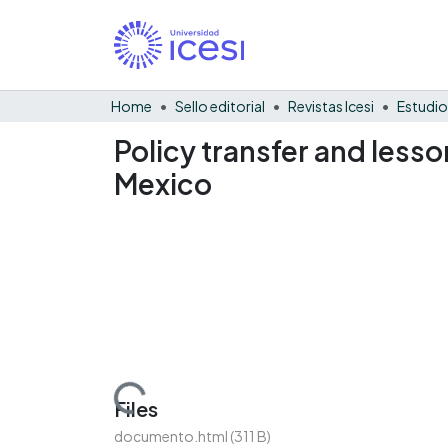
Home
Sello editorial
Revistas Icesi
Estudio
Policy transfer and less
Mexico
Loading...
Files
documento.html
(311 B)