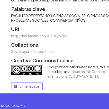
Palabras clave
FACULTAD DE DERECHO Y CIENCIAS SOCIALES
CIENCIAS SO
PROBLEMAS SOCIALES
CONVIVENCIA
NIÑOS
URI
http://hdl.handle.net/10906/67186
Collections
Sociología - Monográfico
Creative Commons license
Except where otherwised noted, this ite
described as
Atribución-NoComercial-
Internacional (CC BY-NC-ND 4.0)
Full item page
le 18 No. 122-135