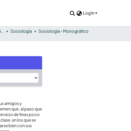
Log In
Estudios sociales y humanísticos
Sociología
Sociología - Monográfico
Sus amigos y
temen que, al paso que
servicio de fines poco
lase, en los que se
arse bien con sus
encia.