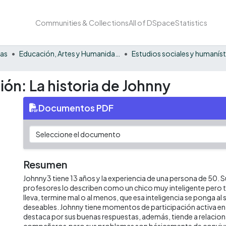
Communities & Collections
All of DSpace
Statistics
nas
Educación, Artes y Humanidades
ión: La historia de Johnny
Documentos PDF
Resumen
Johnny3 tiene 13 años y la experiencia de una persona de 50. 
profesores lo describen como un chico muy inteligente pero 
lleva, termine mal o al menos, que esa inteligencia se ponga al 
deseables. Johnny tiene momentos de participación activa en c
destaca por sus buenas respuestas, además, tiende a relacion
compañeros,pero sus problemas son básicamente de conviv