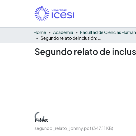
Home
Academia
Facultad de Ciencias Huma
Segundo relato de inclusión: La historia de Johnny
Segundo relato de inclus
Loading...
Files
segundo_relato_johnny.pdf
(347.11 KB)