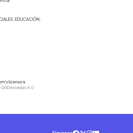
CIALES
EDUCACIÓN
m's license is
SinDerivadas 4.0
Síguenos