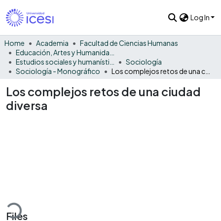
Log In
Home
Academia
Facultad de Ciencias Humanas
Educación, Artes y Humanidades
Estudios sociales y humanísticos
Sociología
Sociología - Monográfico
Los complejos retos de una ciudad diversa
Los complejos retos de una ciudad
diversa
Loading...
Files