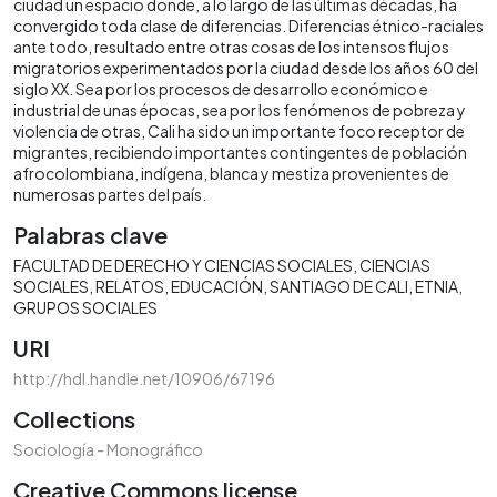
ciudad un espacio donde, a lo largo de las últimas décadas, ha
convergido toda clase de diferencias. Diferencias étnico-raciales
ante todo, resultado entre otras cosas de los intensos flujos
migratorios experimentados por la ciudad desde los años 60 del
siglo XX. Sea por los procesos de desarrollo económico e
industrial de unas épocas, sea por los fenómenos de pobreza y
violencia de otras, Cali ha sido un importante foco receptor de
migrantes, recibiendo importantes contingentes de población
afrocolombiana, indígena, blanca y mestiza provenientes de
numerosas partes del país.
Palabras clave
FACULTAD DE DERECHO Y CIENCIAS SOCIALES
CIENCIAS
SOCIALES
RELATOS
EDUCACIÓN
SANTIAGO DE CALI
ETNIA
GRUPOS SOCIALES
URI
http://hdl.handle.net/10906/67196
Collections
Sociología - Monográfico
Creative Commons license