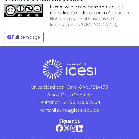
Except where otherwised noted, this
item's license is described as
Atribución-
NoComercial-SinDerivadas 4.0
Internacional (CC BY-NC-ND 4.0)
Full item page
Universidad Icesi: Calle 18 No. 122-135
Pance, Cali - Colombia
Teléfono: +57 (602) 555 2334
ventanillaunica@icesi.edu.co
Síguenos