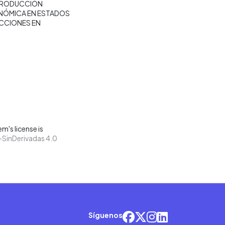
RODUCCIÓN
ONÓMICA EN ESTADOS
CCIONES EN
m's license is
SinDerivadas 4.0
Síguenos