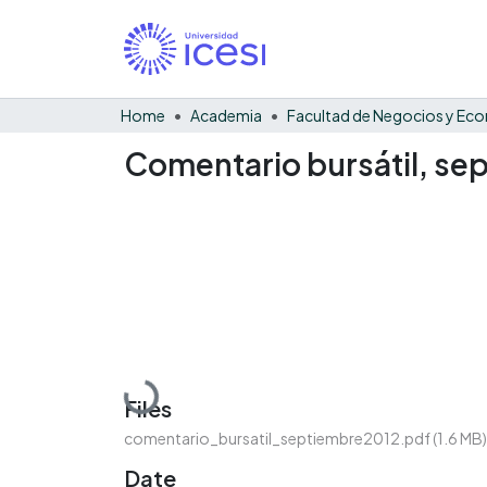
Home
Academia
Comentario bursátil, se
Loading...
Files
comentario_bursatil_septiembre2012.pdf
(1.6 MB)
Date