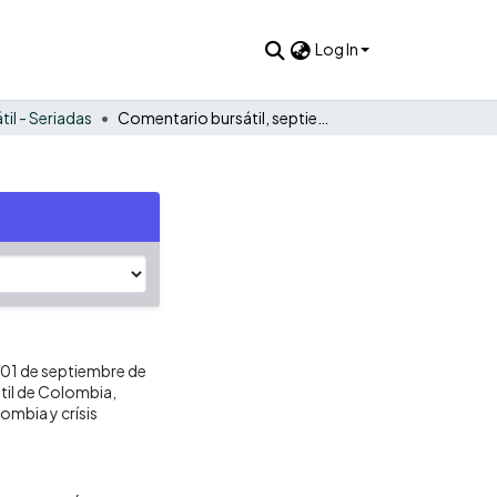
Log In
til - Seriadas
Comentario bursátil, septiembre de 2012
l 01 de septiembre de
til de Colombia,
mbia y crísis