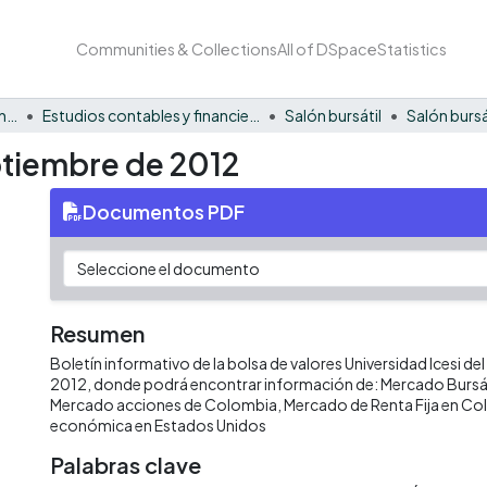
Communities & Collections
All of DSpace
Statistics
Facultad de Negocios y Economía
Estudios contables y financieros
Salón bursátil
Salón bursá
ptiembre de 2012
Documentos PDF
Resumen
Boletín informativo de la bolsa de valores Universidad Icesi de
2012, donde podrá encontrar información de: Mercado Bursá
Mercado acciones de Colombia, Mercado de Renta Fija en Colo
económica en Estados Unidos
Palabras clave