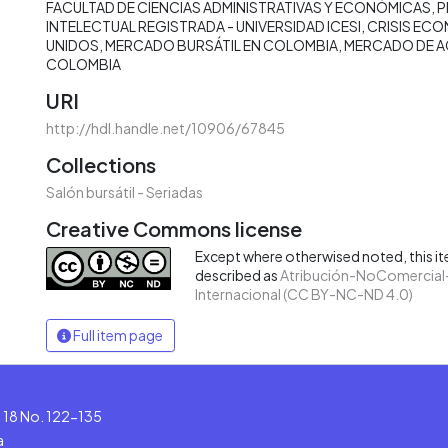
FACULTAD DE CIENCIAS ADMINISTRATIVAS Y ECONÓMICAS
P
INTELECTUAL REGISTRADA - UNIVERSIDAD ICESI
CRISIS EC
UNIDOS
MERCADO BURSÁTIL EN COLOMBIA
MERCADO DE A
COLOMBIA
URI
http://hdl.handle.net/10906/67845
Collections
Salón bursátil - Seriadas
Creative Commons license
Except where otherwised noted, this ite
described as
Atribución-NoComercial-
Internacional (CC BY-NC-ND 4.0)
Full item page
le 18 No. 122-135
a