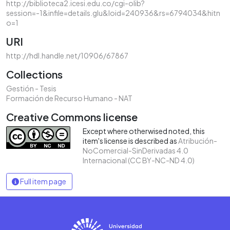
http://biblioteca2.icesi.edu.co/cgi-olib?
session=-1&infile=details.glu&loid=240936&rs=6794034&hitn
o=1
URI
http://hdl.handle.net/10906/67867
Collections
Gestión - Tesis
Formación de Recurso Humano - NAT
Creative Commons license
Except where otherwised noted, this
item's license is described as
Atribución-
NoComercial-SinDerivadas 4.0
Internacional (CC BY-NC-ND 4.0)
Full item page