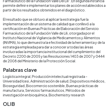
Farmacéutico de la Fundación Valle Del Lili". En segunda instancia
permite definir e implementar los planes de acción establecidos a
partir de los resultados obtenidos en el diagnóstico.
El resultado que se obtuvo al aplicar la estrategia fue la
implementación de un sistema de calidad que conllevó a la
certificación en Buenas Prácticas de Elaboración del Servicio
Farmacéutico de la Fundación Valle de Lili, otorgada por el
Instituto Nacional de Vigilancia de Medicamentos y Alimentos
(INVIMA), lo que demuestra la efectividad de la herramienta y de la
estrategia empleada para dar a conocer a todas las áreas
involucradas la importancia institucional del cumplimiento del
Decreto 2200 de 2005 y las Resoluciones 1403 de 2007 y 0444
de 2008 del Ministerio de la Protección Social.
Palabras clave
Logística integral
Producción intelectual registrada -
Universidad Icesi
Administración de salud
Dispositivos médicos
Bioseguridad
Biocomercio sostenible
Buenas prácticas de
manufactura
Servicios farmacéuticos
Métodos de
investigación en bioquímica
Biochemistry research
OLIB