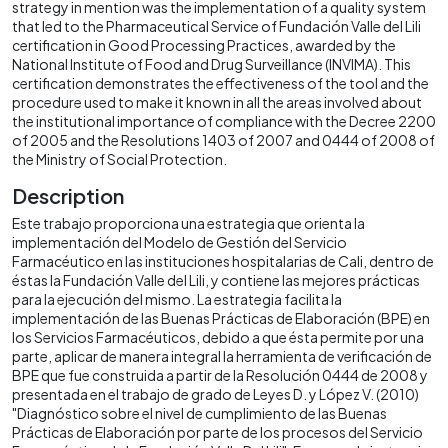
strategy in mention was the implementation of a quality system
that led to the Pharmaceutical Service of Fundación Valle del Lili
certification in Good Processing Practices, awarded by the
National Institute of Food and Drug Surveillance (INVIMA). This
certification demonstrates the effectiveness of the tool and the
procedure used to make it known in all the areas involved about
the institutional importance of compliance with the Decree 2200
of 2005 and the Resolutions 1403 of 2007 and 0444 of 2008 of
the Ministry of Social Protection.
Description
Este trabajo proporciona una estrategia que orienta la
implementación del Modelo de Gestión del Servicio
Farmacéutico en las instituciones hospitalarias de Cali, dentro de
éstas la Fundación Valle del Lili, y contiene las mejores prácticas
para la ejecución del mismo. La estrategia facilita la
implementación de las Buenas Prácticas de Elaboración (BPE) en
los Servicios Farmacéuticos, debido a que ésta permite por una
parte, aplicar de manera integral la herramienta de verificación de
BPE que fue construida a partir de la Resolución 0444 de 2008 y
presentada en el trabajo de grado de Leyes D. y López V. (2010)
"Diagnóstico sobre el nivel de cumplimiento de las Buenas
Prácticas de Elaboración por parte de los procesos del Servicio