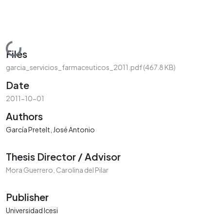
Loading...
Files
garcia_servicios_farmaceuticos_2011.pdf
(467.8 KB)
Date
2011-10-01
Authors
García Pretelt, José Antonio
Thesis Director / Advisor
Mora Guerrero, Carolina del Pilar
Publisher
Universidad Icesi