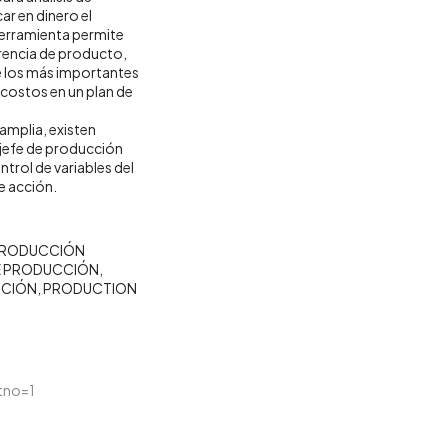
r en dinero el
 herramienta permite
erencia de producto,
re los más importantes
 costos en un plan de
amplia, existen
 jefe de producción
trol de variables del
e acción.
RODUCCIÓN
 PRODUCCIÓN
CCIÓN
PRODUCTION
tno=1