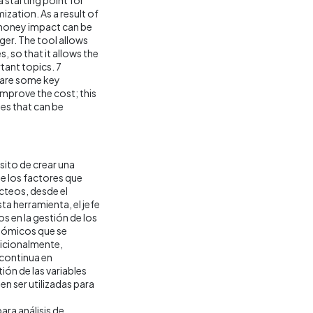
zation. As a result of
 money impact can be
ger. The tool allows
, so that it allows the
tant topics. 7
e are some key
mprove the cost; this
es that can be
sito de crear una
e los factores que
cteos, desde el
ta herramienta, el jefe
s en la gestión de los
onómicos que se
icionalmente,
 continua en
ión de las variables
n ser utilizadas para
ra análisis de