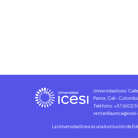
Universidad Icesi: Cal
Pance, Cali - Colombi
Teléfono: +57 (602) 
ventanillaunica@icesi
La Universidad Icesi es una Institución de E