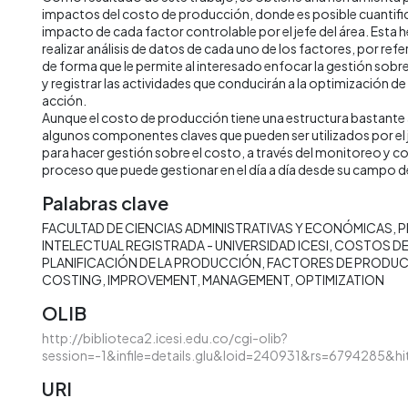
impactos del costo de producción, donde es posible cuantifica
impacto de cada factor controlable por el jefe del área. Esta
realizar análisis de datos de cada uno de los factores, por ref
de forma que le permite al interesado enfocar la gestión sob
y registrar las actividades que conducirán a la optimización de
acción.
Aunque el costo de producción tiene una estructura bastante 
algunos componentes claves que pueden ser utilizados por el
para hacer gestión sobre el costo, a través del monitoreo y con
proceso que puede gestionar en el día a día desde su campo d
Palabras clave
FACULTAD DE CIENCIAS ADMINISTRATIVAS Y ECONÓMICAS
P
INTELECTUAL REGISTRADA - UNIVERSIDAD ICESI
COSTOS DE
PLANIFICACIÓN DE LA PRODUCCIÓN
FACTORES DE PRODU
COSTING
IMPROVEMENT
MANAGEMENT
OPTIMIZATION
OLIB
http://biblioteca2.icesi.edu.co/cgi-olib?
session=-1&infile=details.glu&loid=240931&rs=6794285&hi
URI