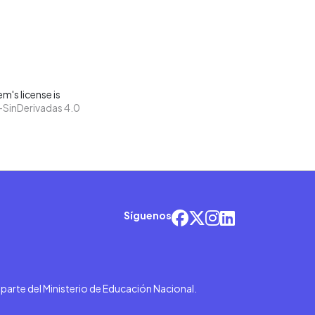
m's license is
SinDerivadas 4.0
Síguenos
r parte del Ministerio de Educación Nacional.