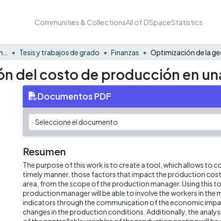
Communities & Collections
All of DSpace
Statistics
Facultad de Negocios y Economía
Tesis y trabajos de grado
Finanzas
ión del costo de producción en u
Documentos PDF
Resumen
The purpose of this work is to create a tool, which allows to 
timely manner, those factors that impact the production cost 
area, from the scope of the production manager. Using this too
production manager will be able to involve the workers in th
indicators through the communication of the economic impac
changes in the production conditions. Additionally, the anal
of the controllable variables of the production costing will be 