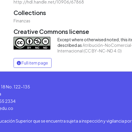
http://hdl.handle.net/10906/67868
Collections
Finanzas
Creative Commons license
Except where otherwised noted, this ite
described as
Atribución-NoComercial-
Internacional (CC BY-NC-ND 4.0)
Full item page
le 18 No. 122-135
a
555 2334
.edu.co
ducación Superior que se encuentra sujeta a inspección y vigilancia po