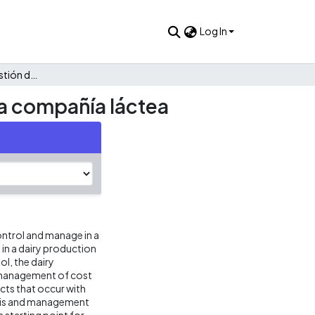
Log In
Optimización de la gestión del costo de producción en una compañía láctea
na compañía láctea
control and manage in a
in a dairy production
l, the dairy
e management of cost
ts that occur with
ysis and management
a starting point for