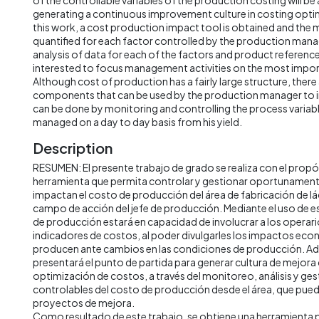
generating a continuous improvement culture in costing optimi
this work, a cost production impact tool is obtained and the
quantified for each factor controlled by the production mana
analysis of data for each of the factors and product references
interested to focus management activities on the most impor
Although cost of production has a fairly large structure, ther
components that can be used by the production manager to i
can be done by monitoring and controlling the process variabl
managed on a day to day basis from his yield.
Description
RESUMEN: El presente trabajo de grado se realiza con el propó
herramienta que permita controlar y gestionar oportunament
impactan el costo de producción del área de fabricación de lá
campo de acción del jefe de producción. Mediante el uso de es
de producción estará en capacidad de involucrar a los operario
indicadores de costos, al poder divulgarles los impactos ec
producen ante cambios en las condiciones de producción. Ad
presentará el punto de partida para generar cultura de mejora
optimización de costos, a través del monitoreo, análisis y gest
controlables del costo de producción desde el área, que puede
proyectos de mejora.
Como resultado de este trabajo, se obtiene una herramienta pa