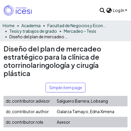
Log In
Home
Academia
Facultad de Negocios y Economía
Tesis y trabajos de grado
Mercadeo - Tesis
Diseño del plan de mercadeo estratégico para la clínica de otorrinolaringología y cirugía plástica
Diseño del plan de mercadeo
estratégico para la clínica de
otorrinolaringología y cirugía
plástica
Simple item page
dc.contributor.advisor
Salguero Barrera, Lobsang
dc.contributor.author
Galarza Tamayo, Edna Ximena
dc.contributor.role
Asesor