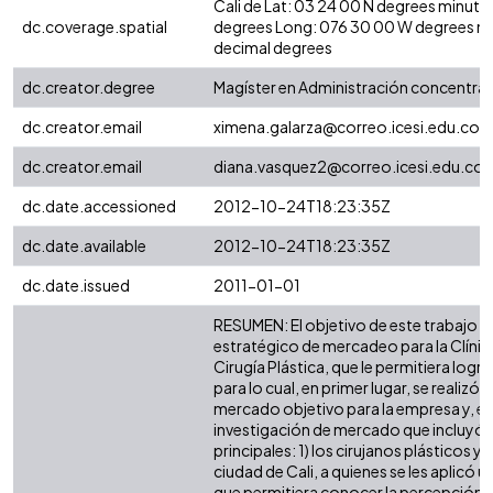
Cali de Lat: 03 24 00 N degrees minute
dc.coverage.spatial
degrees Long: 076 30 00 W degrees m
decimal degrees
dc.creator.degree
Magíster en Administración concentrac
dc.creator.email
ximena.galarza@correo.icesi.edu.co
dc.creator.email
diana.vasquez2@correo.icesi.edu.co
dc.date.accessioned
2012-10-24T18:23:35Z
dc.date.available
2012-10-24T18:23:35Z
dc.date.issued
2011-01-01
RESUMEN: El objetivo de este trabajo f
estratégico de mercadeo para la Clínic
Cirugía Plástica, que le permitiera logr
para lo cual, en primer lugar, se realizó
mercado objetivo para la empresa y, en
investigación de mercado que incluyó l
principales: 1) los cirujanos plásticos y
ciudad de Cali, a quienes se les aplicó 
que permitiera conocer la percepción d