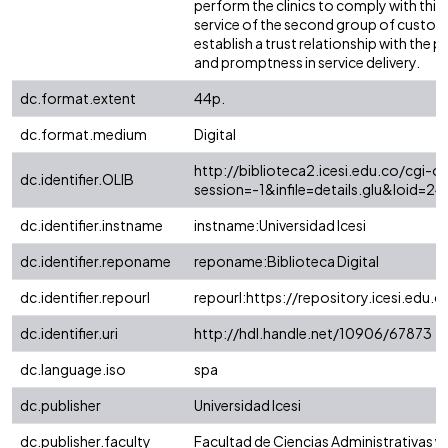
perform the clinics to comply with this 
service of the second group of custome
establish a trust relationship with the 
and promptness in service delivery.
dc.format.extent
44p.
dc.format.medium
Digital
http://biblioteca2.icesi.edu.co/cgi-ol
dc.identifier.OLIB
session=-1&infile=details.glu&loid
dc.identifier.instname
instname:Universidad Icesi
dc.identifier.reponame
reponame:Biblioteca Digital
dc.identifier.repourl
repourl:https://repository.icesi.edu.c
dc.identifier.uri
http://hdl.handle.net/10906/67873
dc.language.iso
spa
dc.publisher
Universidad Icesi
dc.publisher.faculty
Facultad de Ciencias Administrativas 