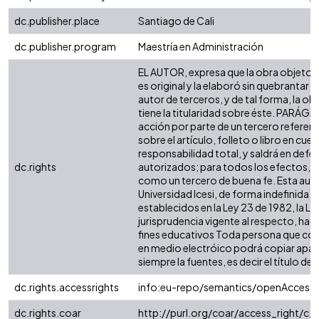
dc.publisher.place
Santiago de Cali
dc.publisher.program
Maestría en Administración
EL AUTOR, expresa que la obra objeto d
es original y la elaboró sin quebrantar 
autor de terceros, y de tal forma, la obr
tiene la titularidad sobre éste. PARÁG
acción por parte de un tercero referen
sobre el artículo, folleto o libro en cue
responsabilidad total, y saldrá en defe
dc.rights
autorizados; para todos los efectos, la
como un tercero de buena fe. Esta auto
Universidad Icesi, de forma indefinida, 
establecidos en la Ley 23 de 1982, la Le
jurisprudencia vigente al respecto, hag
fines educativos Toda persona que cons
en medio electróico podrá copiar apar
siempre la fuentes, es decir el título del 
dc.rights.accessrights
info:eu-repo/semantics/openAccess
dc.rights.coar
http://purl.org/coar/access_right/c_