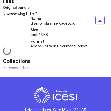
Files
Original bundle
Now showing
1 - 1 of 1
Name:
diseño_plan_mercadeo.pdf
Size:
365.68 KB
Format:
Adobe Portable Document Format
Loading...
Collections
Mercadeo - Tesis
Universidad Icesi: Calle 18 No. 122-135