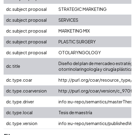
dc.subject.proposal
STRATEGIC MARKETING
dc.subject.proposal
SERVICES
dc.subject.proposal
MARKETING MIX
dc.subject.proposal
PLASTIC SURGERY
dc.subject.proposal
OTOLARYNGOLOGY
Diseño del plan de mercadeo estratégico
dc.title
otorrinolaringología y cirugía plástica
dc.type.coar
http://purl.org/coar/resource_type/
dc.type.coarversion
http://purl.org/coar/version/c_970
dc.type.driver
info:eu-repo/semantics/masterThesi
dc.type.local
Tesis de maestría
dc.type.version
info:eu-repo/semantics/publishedVer