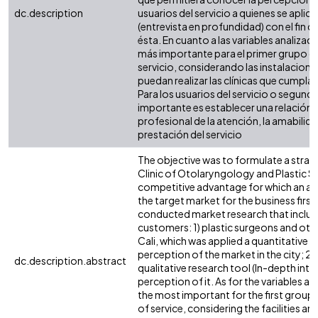
dc.description
usuarios del servicio a quienes se aplic
(entrevista en profundidad) con el fin 
ésta. En cuanto a las variables analizad
más importante para el primer grupo de c
servicio, considerando las instalaciones
puedan realizar las clínicas que cumplan
Para los usuarios del servicio o segund
importante es establecer una relación 
profesional de la atención, la amabilidad
prestación del servicio
The objective was to formulate a strate
Clinic of Otolaryngology and Plastic Su
competitive advantage for which an an
the target market for the business firs
conducted market research that includ
customers: 1) plastic surgeons and otol
Cali, which was applied a quantitative 
perception of the market in the city; 2)
dc.description.abstract
qualitative research tool (In-depth int
perception of it. As for the variables 
the most important for the first group 
of service, considering the facilities an