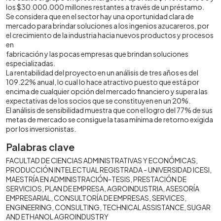
los $30.000.000 millones restantes a través de un préstamo.
Se considera que en el sector hay una oportunidad clara de
mercado para brindar soluciones a los ingenios azucareros, por
el crecimiento de la industria hacia nuevos productos y procesos
en
fabricación y las pocas empresas que brindan soluciones
especializadas.
La rentabilidad del proyecto en un análisis de tres años es del
109.22% anual, lo cual lo hace atractivo puesto que está por
encima de cualquier opción del mercado financiero y supera las
expectativas de los socios que se constituyen en un 20%.
El análisis de sensibilidad muestra que con el logro del 77% de sus
metas de mercado se consigue la tasa mínima de retorno exigida
por los inversionistas.
Palabras clave
FACULTAD DE CIENCIAS ADMINISTRATIVAS Y ECONÓMICAS
PRODUCCIÓN INTELECTUAL REGISTRADA - UNIVERSIDAD ICESI
MAESTRÍA EN ADMINISTRACIÓN-TESIS
PRESTACIÓN DE
SERVICIOS
PLAN DE EMPRESA
AGROINDUSTRIA
ASESORÍA
EMPRESARIAL
CONSULTORÍA DE EMPRESAS
SERVICES
ENGINEERING
CONSULTING
TECHNICAL ASSISTANCE
SUGAR
AND ETHANOL AGROINDUSTRY