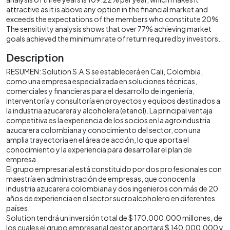
attractive as it is above any option in the financial market and
exceeds the expectations of the members who constitute 20%.
The sensitivity analysis shows that over 77% achieving market
goals achieved the minimum rate of return required by investors.
Description
RESUMEN: Solution S.A.S se establecerá en Cali, Colombia,
como una empresa especializada en soluciones técnicas,
comerciales y financieras para el desarrollo de ingeniería,
interventoría y consultoría en proyectos y equipos destinados a
la industria azucarera y alcoholera (etanol). La principal ventaja
competitiva es la experiencia de los socios en la agroindustria
azucarera colombiana y conocimiento del sector, con una
amplia trayectoria en el área de acción, lo que aporta el
conocimiento y la experiencia para desarrollar el plan de
empresa.
El grupo empresarial está constituido por dos profesionales con
maestría en administración de empresas, que conocen la
industria azucarera colombiana y dos ingenieros con más de 20
años de experiencia en el sector sucroalcoholero en diferentes
países.
Solution tendrá un inversión total de $ 170.000.000 millones, de
los cuales el grupo empresarial gestor aportara $ 140.000.000 y