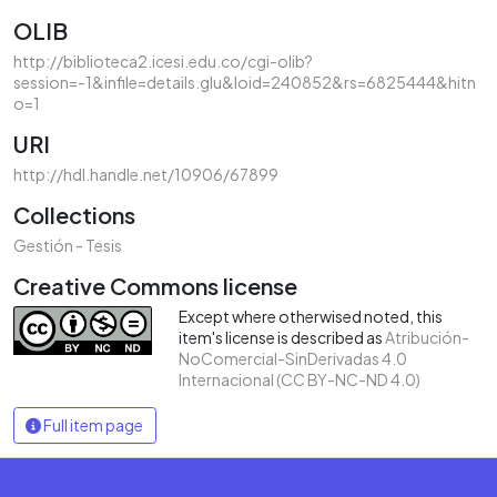
OLIB
http://biblioteca2.icesi.edu.co/cgi-olib?
session=-1&infile=details.glu&loid=240852&rs=6825444&hitn
o=1
URI
http://hdl.handle.net/10906/67899
Collections
Gestión - Tesis
Creative Commons license
Except where otherwised noted, this
item's license is described as
Atribución-
NoComercial-SinDerivadas 4.0
Internacional (CC BY-NC-ND 4.0)
Full item page