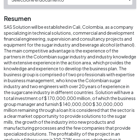
Resumen
SAS Solution will be established in Cali, Colombia, as a company
specializing in technical solutions, commercial and development
financial engineering, supervision and consultancy projects and
equipment for the sugar industry and beverage alcohol (ethanol).
The main competitive advantage is the experience of the
partners in the Colombian sugar industry and industry knowledge
with extensive experience in the action area, which provides the
knowledge and experience to develop the business plan. The
business group is comprised of two professionals with expertise
in business management, who know the Colombian sugar
industry and two engineers with over 20 years of experience in
the sugarcane industry in different countries. Solution will have a
total investment of $ 170,000,000 million, of which the business
group manager and furnish $ 140,000,000 $ 30,000,000
million remaining through a loan It is considered that the sector is
a clear market opportunity to provide solutions to the sugar
mills, the growth of the industry into new products and
manufacturing processes and the few companies that provide
specialized solutions. The profitability of the project in an
analysis of three years is 109.22% per year, which makes it