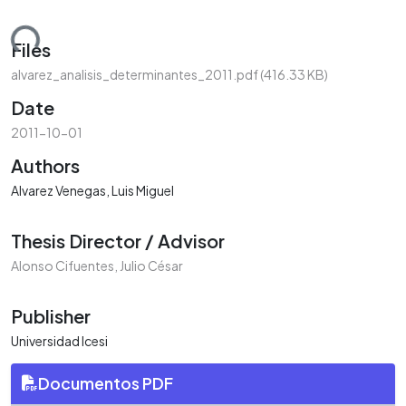
ding...
Files
alvarez_analisis_determinantes_2011.pdf
(416.33 KB)
Date
2011-10-01
Authors
Alvarez Venegas, Luis Miguel
Thesis Director / Advisor
Alonso Cifuentes, Julio César
Publisher
Universidad Icesi
Documentos PDF