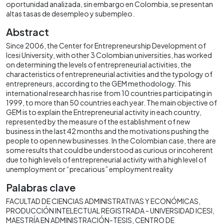
oportunidad analizada, sin embargo en Colombia, se presentan
altas tasas de desempleo y subempleo.
Abstract
Since 2006, the Center for Entrepreneurship Development of
Icesi University, with other 3 Colombian universities, has worked
on determining the levels of entrepreneurial activities, the
characteristics of entrepreneurial activities and the typology of
entrepreneurs, according to the GEM methodology. This
international research has rise from 10 countries participating in
1999, to more than 50 countries each year. The main objective of
GEM is to explain the Entrepreneurial activity in each country,
represented by the measure of the establishment of new
business in the last 42 months and the motivations pushing the
people to open new businesses. In the Colombian case, there are
some results that could be understood as curious or incoherent
due to high levels of entrepreneurial activity with a high level of
unemployment or “precarious” employment reality
Palabras clave
FACULTAD DE CIENCIAS ADMINISTRATIVAS Y ECONÓMICAS
PRODUCCIÓN INTELECTUAL REGISTRADA - UNIVERSIDAD ICESI
MAESTRÍA EN ADMINISTRACIÓN-TESIS
CENTRO DE