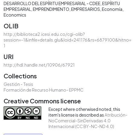
DESARROLLO DEL ESPÍRITU EMPRESARIAL - CDEE
ESPÍRITU
EMPRESARIAL
EMPRENDIMIENTO
EMPRESARIOS
Economía
Economics
OLIB
http://biblioteca2.icesi.edu.co/cgi-olib?
session=-1&infile=details.glu&loid=241176&rs=6879100&hitno=
1
URI
http://hdl.handle.net/10906/67921
Collections
Gestión - Tesis
Formación de Recurso Humano- EPPMC
Creative Commons license
Except where otherwised noted, this
item's license is described as
Atribución-
NoComercial-SinDerivadas 4.0
Internacional (CC BY-NC-ND 4.0)