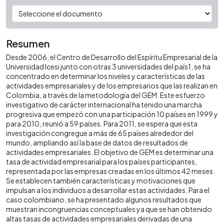
Resumen
Desde 2006, el Centro de Desarrollo del Espíritu Empresarial de la
Universidad Icesi junto con otras 3 universidades del país1, se ha
concentrado en determinar los niveles y características de las
actividades empresariales y de los empresarios que las realizan en
Colombia, a través de la metodología del GEM. Este esfuerzo
investigativo de carácter internacional ha tenido una marcha
progresiva que empezó con una participación 10 países en 1999 y
para 2010, reunió a 59 países. Para 2011, se espera que esta
investigación congregue a más de 65 países alrededor del
mundo, ampliando así la base de datos de resultados de
actividades empresariales. El objetivo de GEM es determinar una
tasa de actividad empresarial para los países participantes,
representada por las empresas creadas en los últimos 42 meses.
Se establecen también características y motivaciones que
impulsan a los individuos a desarrollar estas actividades. Para el
caso colombiano, se ha presentado algunos resultados que
muestran incongruencias conceptuales ya que se han obtenido
altas tasas de actividades empresariales derivadas de una