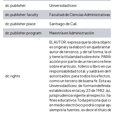
dc.publisher
Universidad Icesi
dc.publisher.faculty
Facultad de Ciencias Administrativas 
dc.publisher.place
Santiago de Cali
dc.publisher.program
Maestría en Administración
EL AUTOR, expresa que la obra objeto d
es original y la elaboró sin quebrantar 
autor de terceros, y de tal forma, la obr
y tiene la titularidad sobre éste. PARÁ
acción por parte de un tercero referen
sobre el artículo, folleto o libro en cue
responsabilidad total, y saldrá en defe
dc.rights
autorizados; para todos los efectos, la
como un tercero de buena fe. Esta auto
Universidad Icesi, de forma indefinida, 
establecidos en la Ley 23 de 1982, la Le
jurisprudencia vigente al respecto, hag
fines educativos Toda persona que cons
en medio electróico podrá copiar apar
siempre la fuentes, es decir el título del 