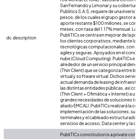
San Fernando y Limonar y su cobertura 
Publitics S.A.S, requiere de una inversi
pesos, de los cuales el grupo gestor ap
aporte restante $100 millones, se cons
meses, con tasa del 1.17% mensual. La 
PubliTICs se centra en mejorar de la pro
dc.description
los clientes corporativos, mediante l
tecnológicas computacionales, con míni
agiles y seguras. Apoyados en el conc
nube (Cloud Computing). PubliTICs est
alrededor de un servicio principal deno
(Thin Client) que se categoriza entre b
virtual y software virtual. Dichos servi
actual demanda de leasing de infraestru
las distintas entidades públicas, así co
(Thin Client + Ofimática + Internet) a
grandes necesidades de soluciones tec
aliado EMCALI. PubliTICs realizará la co
implementación de las soluciones, sumi
terminales y el cableado estructurado,
servicios de acceso, Data center y la of
PubliTICs constitution is a private co