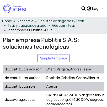
Log In
Home
Academia
Facultad de Negocios y Economía
Tesis y trabajos de grado
Gestión - Tesis
Plan empresa Publitis S.A.S: soluciones tecnológicas
Plan empresa Publitis S.A.S:
soluciones tecnológicas
Simple item page
dc.contributor.advisor
Otero Vergara, Andrés Felipe
dc.contributor.author
Robledo Ceballos, Carlos Alberto
dc.contributor.role
Asesor
Cali de Lat: 03 24 00 N degrees minute
dc.coverage.spatial
degrees Long: 076 30 00 W degrees m
decimal degrees