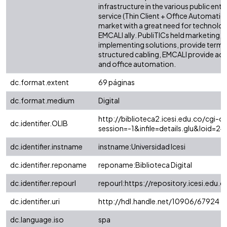
infrastructure in the various public enti
service (Thin Client + Office Automation
market with a great need for technologi
EMCALI ally. PubliTICs held marketing, 
implementing solutions, provide termi
structured cabling, EMCALI provide acc
and office automation.
dc.format.extent
69 páginas
dc.format.medium
Digital
http://biblioteca2.icesi.edu.co/cgi-ol
dc.identifier.OLIB
session=-1&infile=details.glu&loid=
dc.identifier.instname
instname:Universidad Icesi
dc.identifier.reponame
reponame:Biblioteca Digital
dc.identifier.repourl
repourl:https://repository.icesi.edu.c
dc.identifier.uri
http://hdl.handle.net/10906/67924
dc.language.iso
spa