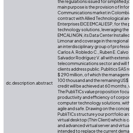
the regulations issued for simplified 
main purpose is the provision of Info
Communications market in Colombia. S
contract with Allied Technological and
Enterprises EICE EMCALI ESP, for the pr
technology solutions, leveraging the n
EMCALI NGN, its Data Center Installed 
Limonar and coverage in the regional m
an interdisciplinary group of professi
Carlos A. Robledo C., Ruben E. Calvo Z
Salvador Rodríguez V. all with extensive
telecommunications sector and will focus
clients address public. Publitics SAS re
$ 290 million, of which the manageme
100 thousand and the remaining US$ 5
dc.description.abstract
credit will be achieved at 60 months, w
The PubliTICs value proposition focus
productivity and efficiency of corpora
computer technology solutions, with mi
agile and safe. Drawing on the concep
PubliTICs structure your portfolio arou
virtual desktop (Thin Client) which is 
and advanced virtual server and virtual 
intended to replace the current demand 