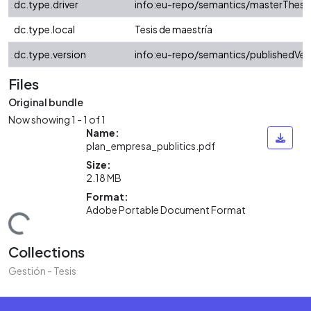
dc.type.driver
info:eu-repo/semantics/masterThesi
dc.type.local
Tesis de maestría
dc.type.version
info:eu-repo/semantics/publishedVer
Files
Original bundle
Now showing
1 - 1 of 1
Name:
plan_empresa_publitics.pdf
Size:
2.18 MB
Format:
Adobe Portable Document Format
ding...
Collections
Gestión - Tesis