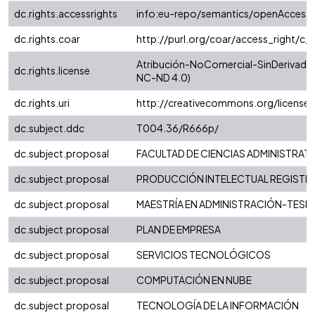
dc.rights.accessrights
info:eu-repo/semantics/openAccess
dc.rights.coar
http://purl.org/coar/access_right/c_
Atribución-NoComercial-SinDerivadas 
dc.rights.license
NC-ND 4.0)
dc.rights.uri
http://creativecommons.org/license
dc.subject.ddc
T004.36/R666p/
dc.subject.proposal
FACULTAD DE CIENCIAS ADMINISTRAT
dc.subject.proposal
PRODUCCIÓN INTELECTUAL REGISTRAD
dc.subject.proposal
MAESTRÍA EN ADMINISTRACIÓN-TESIS
dc.subject.proposal
PLAN DE EMPRESA
dc.subject.proposal
SERVICIOS TECNOLÓGICOS
dc.subject.proposal
COMPUTACIÓN EN NUBE
dc.subject.proposal
TECNOLOGÍA DE LA INFORMACIÓN