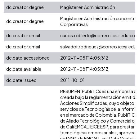
dc.creator.degree
Magíster en Administración
Magíster en Administración concentrac
dc.creator.degree
Corporativas
dc.creator.email
carlos.robledo@correo.icesi.edu.co
dc.creator.email
salvador.rodriguez@correo.icesi.edu.
dc.date.accessioned
2012-11-08T14:05:31Z
dc.date.available
2012-11-08T14:05:31Z
dc.date.issued
2011-10-01
RESUMEN: PubliTICs es una empresa de
creada bajo la reglamentación emitida
Acciones Simplificadas, cuyo objeto pri
servicios de Tecnologías de la Inform
en el mercado de Colombia. PubliTICs 
de Aliado Tecnológico y Comercial con
de Cali EMCALI EICE ESP, para prestar s
tecnológicas empresariales, aprovechan
red NGN de EMCALI , sus Data Center Ins