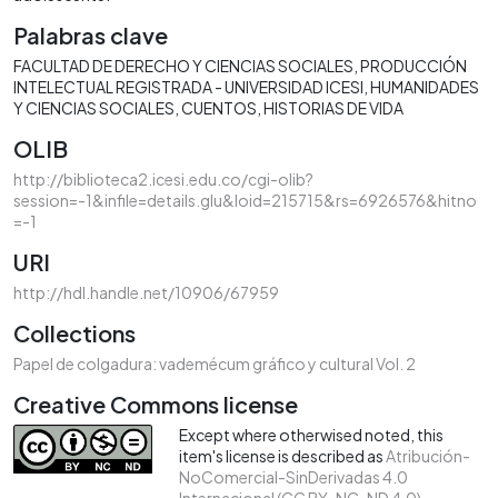
Palabras clave
FACULTAD DE DERECHO Y CIENCIAS SOCIALES
PRODUCCIÓN
INTELECTUAL REGISTRADA - UNIVERSIDAD ICESI
HUMANIDADES
Y CIENCIAS SOCIALES
CUENTOS
HISTORIAS DE VIDA
OLIB
http://biblioteca2.icesi.edu.co/cgi-olib?
session=-1&infile=details.glu&loid=215715&rs=6926576&hitno
=-1
URI
http://hdl.handle.net/10906/67959
Collections
Papel de colgadura: vademécum gráfico y cultural Vol. 2
Creative Commons license
Except where otherwised noted, this
item's license is described as
Atribución-
NoComercial-SinDerivadas 4.0
Internacional (CC BY-NC-ND 4.0)