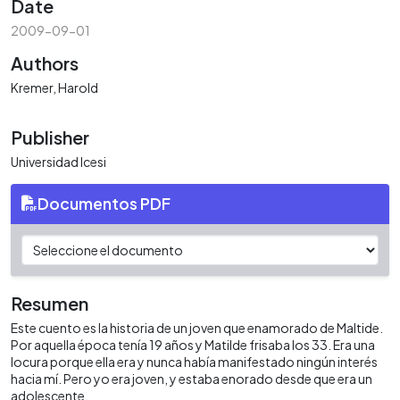
Date
2009-09-01
Authors
Kremer, Harold
Publisher
Universidad Icesi
Documentos PDF
Resumen
Este cuento es la historia de un joven que enamorado de Maltide.
Por aquella época tenía 19 años y Matilde frisaba los 33. Era una
locura porque ella era y nunca había manifestado ningún interés
hacia mí. Pero yo era joven, y estaba enorado desde que era un
adolescente.