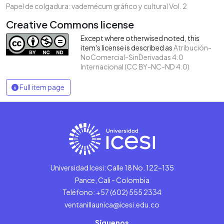
Papel de colgadura: vademécum gráfico y cultural Vol. 2
Creative Commons license
Except where otherwised noted, this
item's license is described as
Atribución-
NoComercial-SinDerivadas 4.0
Internacional (CC BY-NC-ND 4.0)
Full item page
Universidad Icesi: Calle 18 No. 122-135
Pance, Cali - Colombia
Teléfono: +57 (602) 555 2334
ventanillaunica@icesi.edu.co
Síguenos