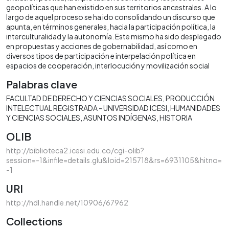
geopolíticas que han existido en sus territorios ancestrales. A lo
largo de aquel proceso se ha ido consolidando un discurso que
apunta, en términos generales, hacia la participación política, la
interculturalidad y la autonomía. Este mismo ha sido desplegado
en propuestas y acciones de gobernabilidad, así como en
diversos tipos de participación e interpelación política en
espacios de cooperación, interlocución y movilización social
Palabras clave
FACULTAD DE DERECHO Y CIENCIAS SOCIALES
PRODUCCIÓN
INTELECTUAL REGISTRADA - UNIVERSIDAD ICESI
HUMANIDADES
Y CIENCIAS SOCIALES
ASUNTOS INDÍGENAS
HISTORIA
OLIB
http://biblioteca2.icesi.edu.co/cgi-olib?
session=-1&infile=details.glu&loid=215718&rs=6931105&hitno=
-1
URI
http://hdl.handle.net/10906/67962
Collections