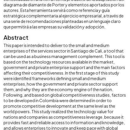
diagrama de diamante de Porter y elementos aportados por los
autores. Esta herramienta servirá como referencia y guía
estratégica complementaria al ejercicio empresarial, a través de
una serie de recomendaciones planteadas en un lenguaje claro
que permitirá a las empresas su validación y adopción.
Abstract
This paper is intended to deliver to the small and medium
enterprises of the services sector in Santiago de Cali, a tool that
can be used as a business management complement. This tool is
based on the technology resources available in the market,
government and private enterprise support and the main factors
affecting their competitiveness. In the first stage of this study
were identified frameworks defining small and medium
enterprises, how the government and private sector support
them, and why they are the economy engine of the nation.
Following, and based on global competitiveness studies, factors
to be developed in Colombia were determined in order to
promote competitive development at the same level as the
world powers. This study realized the technology value for
nations and companies as competitiveness leverage, because it
provides fast and reliable access to information and knowledge,
and allows enterprises to innovate and keep pace with global