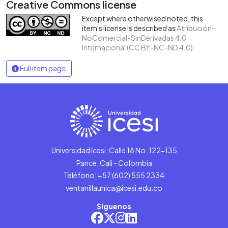
Creative Commons license
Except where otherwised noted, this
item's license is described as
Atribución-
NoComercial-SinDerivadas 4.0
Internacional (CC BY-NC-ND 4.0)
Full item page
Universidad Icesi: Calle 18 No. 122-135
Pance, Cali - Colombia
Teléfono: +57 (602) 555 2334
ventanillaunica@icesi.edu.co
Síguenos