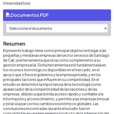
Universidad Icesi
Documentos PDF
Resumen
El presente trabajo tiene como principal objetivo entregar a las
pequeñas y medianas empresas del sector servicios de Santiago
de Cali, una herramienta que sirva como complemento a su
gestión empresarial. Dicha herramienta está fundamentada en
los recursos tecnológicos disponibles en el mercado, en el
apoyo que ofrece el gobierno y la empresa privada, y en los
principales factores que influyen en su competividad. En el
estudio se determinó la importancia de la tecnología como
apalancador de la competitividad de las naciones y de las
empresas, debido a que brinda acceso rápido y confiable a la
información y al conocimiento, y permite a las empresas innovar
y estar a la par con los cambios económicos globales. Las
conclusiones encontradas durante el estudio fueron
consolidadas en una herramienta producto de la adaptación del