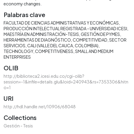
economy changes.
Palabras clave
FACULTAD DE CIENCIAS ADMINISTRATIVAS Y ECONÓMICAS
PRODUCCIÓN INTELECTUAL REGISTRADA - UNIVERSIDAD ICESI
MAESTRÍA EN ADMINISTRACIÓN-TESIS
GESTIÓN DE PYMES
HERRAMIENTAS DE DIAGNÓSTICO
COMPETITIVIDAD
SECTOR
SERVICIOS
CALI (VALLE DEL CAUCA, COLOMBIA)
TECHNOLOGY
COMPETITIVENESS
SMALL AND MEDIUM
ENTERPRISES
OLIB
http://biblioteca2.icesi.edu.co/cgi-olib?
session=-1&infile=details.glu&loid=240943&rs=7353306&hitn
o=1
URI
http://hdl.handle.net/10906/68048
Collections
Gestión - Tesis