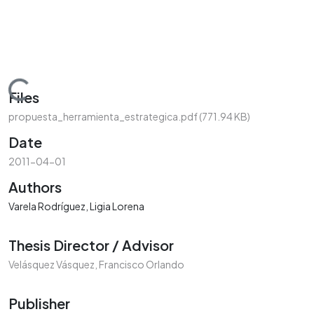
Loading...
Files
propuesta_herramienta_estrategica.pdf
(771.94 KB)
Date
2011-04-01
Authors
Varela Rodríguez, Ligia Lorena
Thesis Director / Advisor
Velásquez Vásquez, Francisco Orlando
Publisher