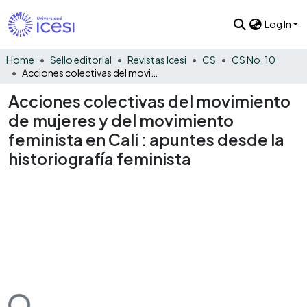
Log In
Home
Sello editorial
Revistas Icesi
CS
CS No. 10
Acciones colectivas del movimiento de mujeres y del movimiento feminista en Cali : apuntes desde la historiografía feminista
Acciones colectivas del movimiento
de mujeres y del movimiento
feminista en Cali : apuntes desde la
historiografía feminista
ding...