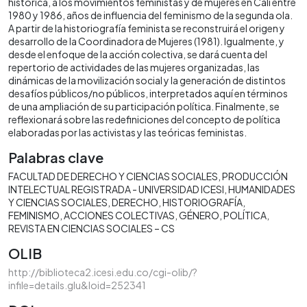
histórica, a los movimientos feministas y de mujeres en Cali entre
1980 y 1986, años de influencia del feminismo de la segunda ola.
A partir de la historiografía feminista se reconstruirá el origen y
desarrollo de la Coordinadora de Mujeres (1981). Igualmente, y
desde el enfoque de la acción colectiva, se dará cuenta del
repertorio de actividades de las mujeres organizadas, las
dinámicas de la movilización social y la generación de distintos
desafíos públicos/no públicos, interpretados aquí en términos
de una ampliación de su participación política. Finalmente, se
reflexionará sobre las redefiniciones del concepto de política
elaboradas por las activistas y las teóricas feministas.
Palabras clave
FACULTAD DE DERECHO Y CIENCIAS SOCIALES
PRODUCCIÓN
INTELECTUAL REGISTRADA - UNIVERSIDAD ICESI
HUMANIDADES
Y CIENCIAS SOCIALES
DERECHO
HISTORIOGRAFÍA
FEMINISMO
ACCIONES COLECTIVAS
GÉNERO
POLÍTICA
REVISTA EN CIENCIAS SOCIALES – CS
OLIB
http://biblioteca2.icesi.edu.co/cgi-olib/?
infile=details.glu&loid=252341