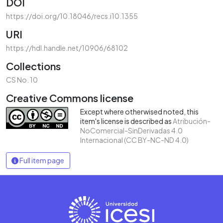
DOI
https://doi.org/10.18046/recs.i10.1355
URI
https://hdl.handle.net/10906/68102
Collections
CS No. 10
Creative Commons license
Except where otherwised noted, this
item's license is described as
Atribución-
NoComercial-SinDerivadas 4.0
Internacional (CC BY-NC-ND 4.0)
Full item page