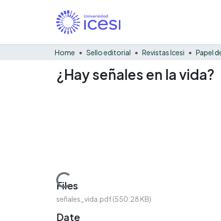
Home
Sello editorial
Revistas Icesi
¿Hay señales en la vida?
Loading...
Files
señales_vida.pdf
(550.28 KB)
Date