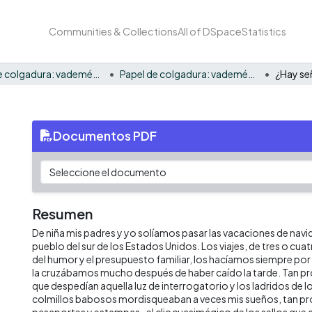
Communities & Collections
All of DSpace
Statistics
Papel de colgadura: vademécum gráfico y cultural
Papel de colgadura: vademécum gráfico y cultural Vol. 8
¿Hay señ
Documentos PDF
Resumen
De niña mis padres y yo solíamos pasar las vacaciones de nav
pueblo del sur de los Estados Unidos. Los viajes, de tres o cu
del humor y el presupuesto familiar, los hacíamos siempre por 
la cruzábamos mucho después de haber caído la tarde. Tan pr
que despedían aquella luz de interrogatorio y los ladridos de
colmillos babosos mordisqueaban a veces mis sueños, tan pro
pasaportes y estampas -el clic cuasimágico de los sellos que