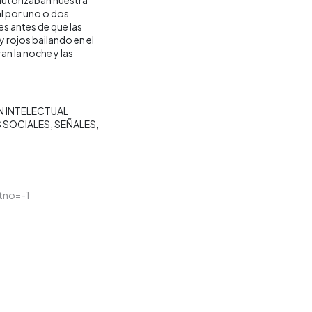
al por uno o dos
s antes de que las
 rojos bailando en el
n la noche y las
 INTELECTUAL
S SOCIALES
SEÑALES
tno=-1