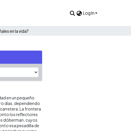
Log In
ales en la vida?
idad en un pequeño
atro días, dependiendo
carretera. La frontera
onto los reflectores
 los dóberman, cuyos
nto esa pesadilla de
 autorizaban nuestra