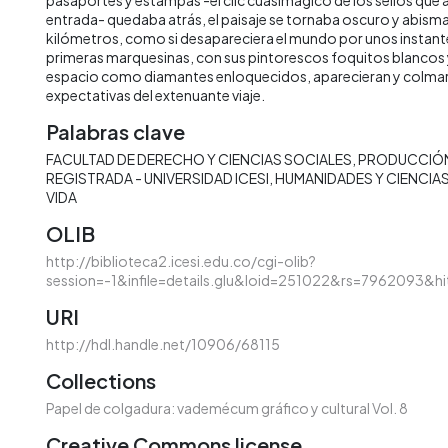
entrada- quedaba atrás, el paisaje se tornaba oscuro y abism
kilómetros, como si desapareciera el mundo por unos instante
primeras marquesinas, con sus pintorescos foquitos blancos y
espacio como diamantes enloquecidos, aparecieran y colmara
expectativas del extenuante viaje.
Palabras clave
FACULTAD DE DERECHO Y CIENCIAS SOCIALES
PRODUCCIÓN
REGISTRADA - UNIVERSIDAD ICESI
HUMANIDADES Y CIENCIA
VIDA
OLIB
http://biblioteca2.icesi.edu.co/cgi-olib?
session=-1&infile=details.glu&loid=251022&rs=7962093&hi
URI
http://hdl.handle.net/10906/68115
Collections
Papel de colgadura: vademécum gráfico y cultural Vol. 8
Creative Commons license