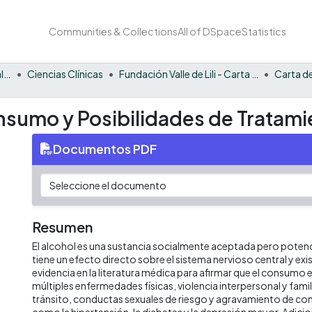
Communities & Collections
All of DSpace
Statistics
Facultad de Ciencias de la Salud
Ciencias Clínicas
Fundación Valle de Lili - Carta de la Salud
Carta de
nsumo y Posibilidades de Tratami
Documentos PDF
Resumen
El alcohol es una sustancia socialmente aceptada pero potenc
tiene un efecto directo sobre el sistema nervioso central y exis
evidencia en la literatura médica para afirmar que el consumo 
múltiples enfermedades físicas, violencia interpersonal y famil
tránsito, conductas sexuales de riesgo y agravamiento de co
como la hipertensión, la diabetes y la depresión mayor. Adic