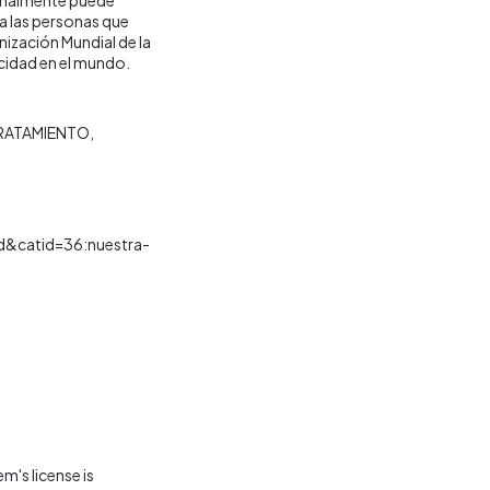
a las personas que
ización Mundial de la
acidad en el mundo.
RATAMIENTO
d&catid=36:nuestra-
m's license is