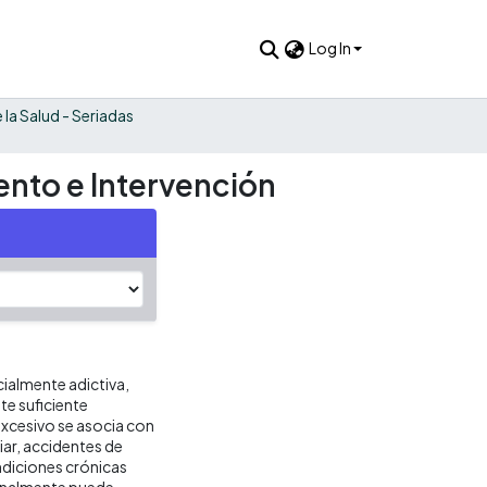
Log In
 la Salud - Seriadas
ento e Intervención
ialmente adictiva,
te suficiente
excesivo se asocia con
iar, accidentes de
ndiciones crónicas
ionalmente puede