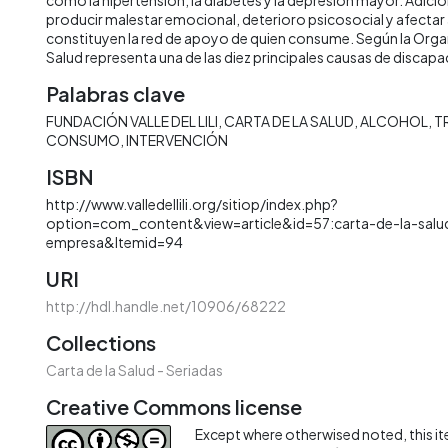
producir malestar emocional, deterioro psicosocial y afectar 
constituyen la red de apoyo de quien consume. Según la Organ
Salud representa una de las diez principales causas de discap
Palabras clave
FUNDACIÓN VALLE DEL LILI
CARTA DE LA SALUD
ALCOHOL
T
CONSUMO
INTERVENCIÓN
ISBN
http://www.valledellili.org/sitiop/index.php?
option=com_content&view=article&id=57:carta-de-la-salu
empresa&Itemid=94
URI
http://hdl.handle.net/10906/68222
Collections
Carta de la Salud - Seriadas
Creative Commons license
Except where otherwised noted, this ite