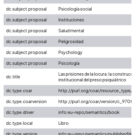
dc.subject.proposal
Psicología social
dc.subject.proposal
Instituciones
dc.subject.proposal
Salud mental
dc.subject.proposal
Peligrosidad
dc.subject.proposal
Psychology
dc.subject.proposal
Psicología
Las prisiones de la locura: la construcc
dc.title
institucional del preso psiquiátrico
dc.type.coar
http://purl.org/coar/resource_type/
dc.type.coarversion
http://purl.org/coar/version/c_970
dc.type.driver
info:eu-repo/semantics/book
dc.type.local
Libro
dc.type.version
info:eu-repo/semantics/publishedVer