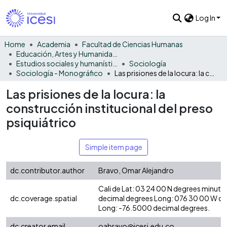
Log In
Home
Academia
Facultad de Ciencias Humanas
Educación, Artes y Humanidades
Estudios sociales y humanísticos
Sociología
Sociología - Monográfico
Las prisiones de la locura: la construcción institucional del preso psiquiátrico
Las prisiones de la locura: la
construcción institucional del preso
psiquiátrico
Simple item page
dc.contributor.author
Bravo, Omar Alejandro
Cali de Lat: 03 24 00 N degrees minute
dc.coverage.spatial
decimal degrees Long: 076 30 00 W d
Long: -76.5000 decimal degrees.
dc.creator.email
oabravo@icesi.edu.co