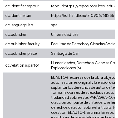
dc.identifier.repourl
repourl:https://repository.icesi.edu.c
dc.identifier.uri
http://hdl.handle.net/10906/68285
dc.language.iso
spa
dc.publisher
Universidad Icesi
dc.publisher.faculty
Facultad de Derecho y Ciencias Social
dc.publisher.place
Santiago de Cali
Humanidades, Derecho y Ciencias Socia
dc.relation.ispartof
Exploraciones (6)
EL AUTOR, expresa que la obra objeto d
autorización es original y la elaboró sin
suplantar los derechos de autor de terc
forma, la obra es de su exclusiva autoría
titularidad sobre éste. PARÁGRAFO: en
o acción por parte de un tercero refere
derechos de autor sobre el artículo, fol
cuestión, EL AUTOR, asumirá la respons
y saldrá en defensa de los derechos aq