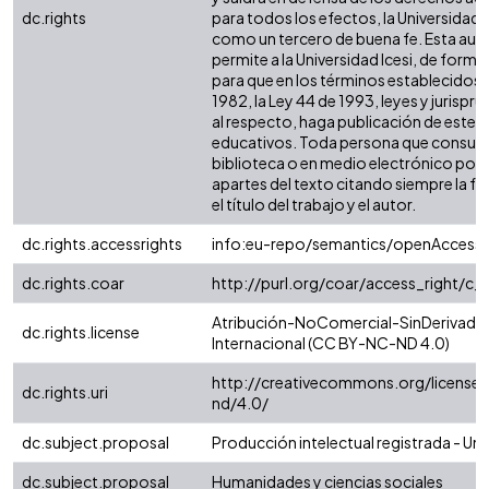
dc.rights
para todos los efectos, la Universidad I
como un tercero de buena fe. Esta auto
permite a la Universidad Icesi, de forma 
para que en los términos establecidos e
1982, la Ley 44 de 1993, leyes y jurispr
al respecto, haga publicación de este c
educativos. Toda persona que consulte
biblioteca o en medio electrónico pod
apartes del texto citando siempre la fu
el título del trabajo y el autor.
dc.rights.accessrights
info:eu-repo/semantics/openAccess
dc.rights.coar
http://purl.org/coar/access_right/c_
Atribución-NoComercial-SinDerivadas
dc.rights.license
Internacional (CC BY-NC-ND 4.0)
http://creativecommons.org/license
dc.rights.uri
nd/4.0/
dc.subject.proposal
Producción intelectual registrada - Uni
dc.subject.proposal
Humanidades y ciencias sociales