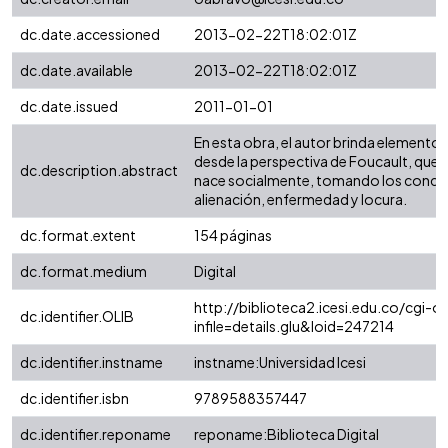
dc.date.accessioned
2013-02-22T18:02:01Z
dc.date.available
2013-02-22T18:02:01Z
dc.date.issued
2011-01-01
En esta obra, el autor brinda elementos
desde la perspectiva de Foucault, que
dc.description.abstract
nace socialmente, tomando los conce
alienación, enfermedad y locura.
dc.format.extent
154 páginas
dc.format.medium
Digital
http://biblioteca2.icesi.edu.co/cgi-ol
dc.identifier.OLIB
infile=details.glu&loid=247214
dc.identifier.instname
instname:Universidad Icesi
dc.identifier.isbn
9789588357447
dc.identifier.reponame
reponame:Biblioteca Digital