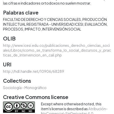
las cifras e indicadores ortodoxos no suelen mostrar.
Palabras clave
FACULTAD DE DERECHO Y CIENCIAS SOCIALES
PRODUCCIÓN
INTELECTUAL REGISTRADA - UNIVERSIDAD ICESI
EVALUACIÓN
PROCESOS
IMPACTO
INTERVENSIÓN SOCIAL
OLIB
http://www.icesi.edu.co/publicaciones_derecho_ciencias_soci
ales/Libros/icomo_se_transforma_lo_social_discursos_y_prac
ticas_de_intervencion_en_cali.php
URI
http://hdl.handle.net/10906/68289
Collections
Sociología - Monográfico
Creative Commons license
Except where otherwised noted, this
item's license is described as
Atribución-
NoComercial-SinDerivadas 4.0