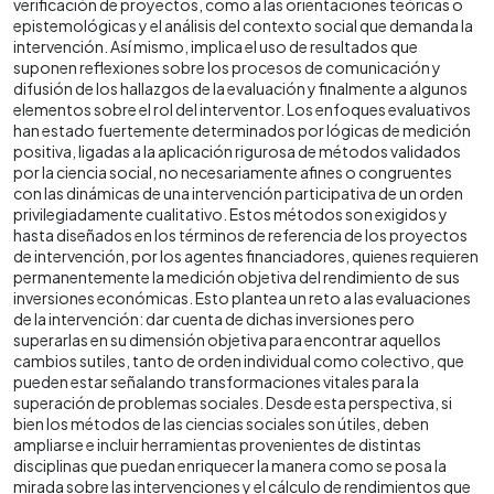
verificación de proyectos, como a las orientaciones teóricas o
epistemológicas y el análisis del contexto social que demanda la
intervención. Así mismo, implica el uso de resultados que
suponen reflexiones sobre los procesos de comunicación y
difusión de los hallazgos de la evaluación y finalmente a algunos
elementos sobre el rol del interventor. Los enfoques evaluativos
han estado fuertemente determinados por lógicas de medición
positiva, ligadas a la aplicación rigurosa de métodos validados
por la ciencia social, no necesariamente afines o congruentes
con las dinámicas de una intervención participativa de un orden
privilegiadamente cualitativo. Estos métodos son exigidos y
hasta diseñados en los términos de referencia de los proyectos
de intervención, por los agentes financiadores, quienes requieren
permanentemente la medición objetiva del rendimiento de sus
inversiones económicas. Esto plantea un reto a las evaluaciones
de la intervención: dar cuenta de dichas inversiones pero
superarlas en su dimensión objetiva para encontrar aquellos
cambios sutiles, tanto de orden individual como colectivo, que
pueden estar señalando transformaciones vitales para la
superación de problemas sociales. Desde esta perspectiva, si
bien los métodos de las ciencias sociales son útiles, deben
ampliarse e incluir herramientas provenientes de distintas
disciplinas que puedan enriquecer la manera como se posa la
mirada sobre las intervenciones y el cálculo de rendimientos que