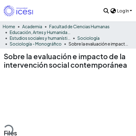
Log In
Home
Academia
Facultad de Ciencias Humanas
Educación, Artes y Humanidades
Estudios sociales y humanísticos
Sociología
Sociología - Monográfico
Sobre la evaluación e impacto de la intervención social contemporánea
Sobre la evaluación e impacto de la
intervención social contemporánea
Loading...
Files