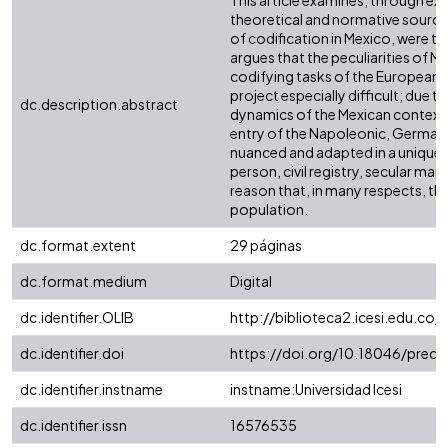
This article examines, through ex
theoretical and normative sources
of codification in Mexico, were tr
argues that the peculiarities of M
codifying tasks of the European
project especially difficult; due t
dc.description.abstract
dynamics of the Mexican context, i
entry of the Napoleonic, German
nuanced and adapted in a unique w
person, civil registry, secular mar
reason that, in many respects, th
population.
dc.format.extent
29 páginas
dc.format.medium
Digital
dc.identifier.OLIB
http://biblioteca2.icesi.edu.co/
dc.identifier.doi
https://doi.org/10.18046/prec.v
dc.identifier.instname
instname:Universidad Icesi
dc.identifier.issn
16576535