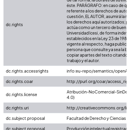
éste. PARÁGRAFO: en caso de quej
referente a los derechos de autor s
cuestión, EL AUTOR, asumirá la re
los derechos aquí autorizados; pa
dc.rights
actúa como un tercero de buena fe
Universidad Icesi, de forma indefi
establecidos en la Ley 23 de 1982,
vigente al respecto, haga publica
persona que consulte ya sea la b
copiar apartes del texto citando si
trabajo y el autor.
dc.rights.accessrights
info:eu-repo/semantics/openAc
dc.rights.coar
http://purl.org/coar/access_rig
Atribución-NoComercial-SinDeri
dc.rights.license
4.0)
dc.rights.uri
http://creativecommons.org/li
dc.subject.proposal
Facultad de Derecho y Ciencias S
dc.subject.proposal
Producción intelectual registrada 