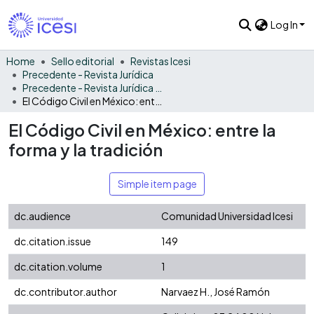
Log In
Home
Sello editorial
Revistas Icesi
Precedente - Revista Jurídica
Precedente - Revista Jurídica Vol. 1
El Código Civil en México: entre la forma y la tradición
El Código Civil en México: entre la
forma y la tradición
Simple item page
dc.audience
Comunidad Universidad Icesi
dc.citation.issue
149
dc.citation.volume
1
dc.contributor.author
Narvaez H., José Ramón