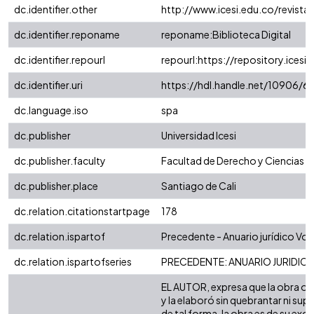
dc.identifier.other
http://www.icesi.edu.co/revista
dc.identifier.reponame
reponame:Biblioteca Digital
dc.identifier.repourl
repourl:https://repository.icesi.
dc.identifier.uri
https://hdl.handle.net/10906/6
dc.language.iso
spa
dc.publisher
Universidad Icesi
dc.publisher.faculty
Facultad de Derecho y Ciencias S
dc.publisher.place
Santiago de Cali
dc.relation.citationstartpage
178
dc.relation.ispartof
Precedente - Anuario jurídico Vol. 
dc.relation.ispartofseries
PRECEDENTE: ANUARIO JURIDICO;Vo
EL AUTOR, expresa que la obra obj
y la elaboró sin quebrantar ni sup
de tal forma, la obra es de su exclu