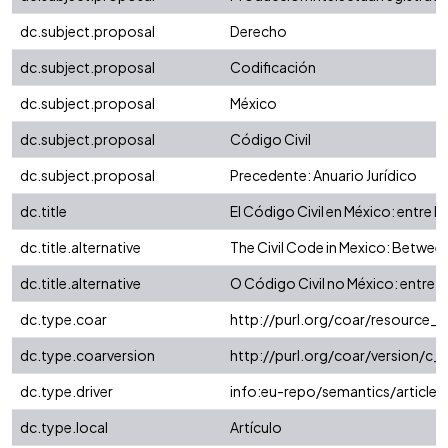
dc.subject.proposal
Derecho
dc.subject.proposal
Codificación
dc.subject.proposal
México
dc.subject.proposal
Código Civil
dc.subject.proposal
Precedente: Anuario Jurídico
dc.title
El Código Civil en México: entre la
dc.title.alternative
The Civil Code in Mexico: Betwee
dc.title.alternative
O Código Civil no México: entre a
dc.type.coar
http://purl.org/coar/resource_
dc.type.coarversion
http://purl.org/coar/version/
dc.type.driver
info:eu-repo/semantics/article
dc.type.local
Artículo