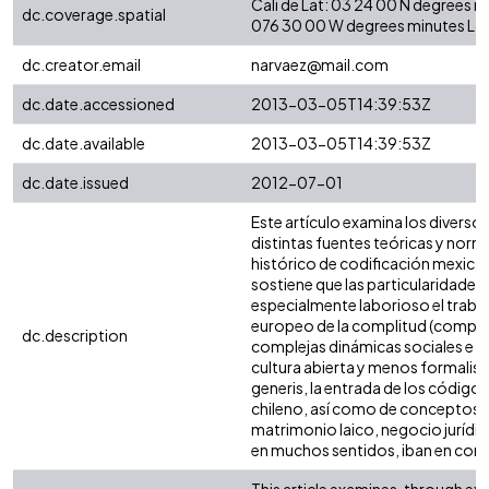
Cali de Lat: 03 24 00 N degrees 
dc.coverage.spatial
076 30 00 W degrees minutes Lo
dc.creator.email
narvaez@mail.com
dc.date.accessioned
2013-03-05T14:39:53Z
dc.date.available
2013-03-05T14:39:53Z
dc.date.issued
2012-07-01
Este artículo examina los diverso
distintas fuentes teóricas y norm
histórico de codificación mexican
sostiene que las particularidades
especialmente laborioso el traba
europeo de la complitud (complete
dc.description
complejas dinámicas sociales e h
cultura abierta y menos formalist
generis, la entrada de los códig
chileno, así como de conceptos e
matrimonio laico, negocio jurídic
en muchos sentidos, iban en contr