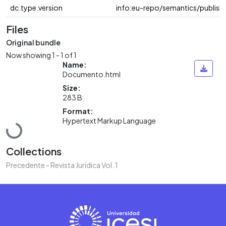
dc.type.version
info:eu-repo/semantics/publish
Files
Original bundle
Now showing
1 - 1 of 1
Name:
Documento.html
Size:
283 B
Format:
Hypertext Markup Language
Loading...
Collections
Precedente - Revista Jurídica Vol. 1