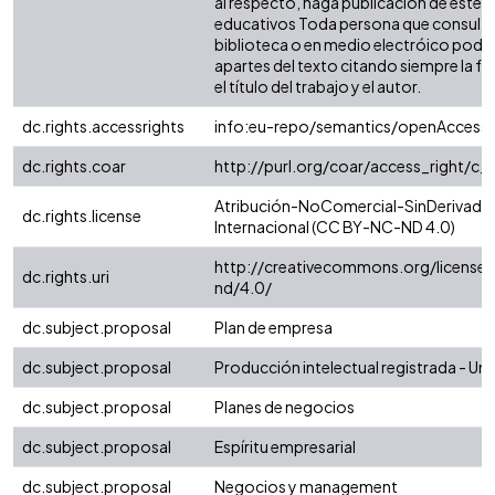
al respecto, haga publicación de este c
educativos Toda persona que consulte 
biblioteca o en medio electróico podr
apartes del texto citando siempre la fu
el título del trabajo y el autor.
dc.rights.accessrights
info:eu-repo/semantics/openAccess
dc.rights.coar
http://purl.org/coar/access_right/c_
Atribución-NoComercial-SinDerivadas
dc.rights.license
Internacional (CC BY-NC-ND 4.0)
http://creativecommons.org/license
dc.rights.uri
nd/4.0/
dc.subject.proposal
Plan de empresa
dc.subject.proposal
Producción intelectual registrada - Uni
dc.subject.proposal
Planes de negocios
dc.subject.proposal
Espíritu empresarial
dc.subject.proposal
Negocios y management