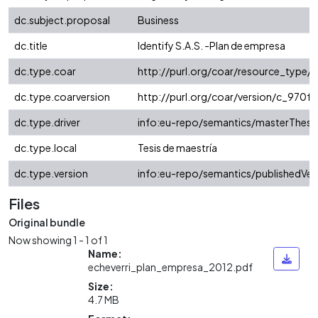
dc.subject.proposal
Business
dc.title
Identify S.A.S. -Plan de empresa
dc.type.coar
http://purl.org/coar/resource_type/
dc.type.coarversion
http://purl.org/coar/version/c_970
dc.type.driver
info:eu-repo/semantics/masterThesi
dc.type.local
Tesis de maestría
dc.type.version
info:eu-repo/semantics/publishedVer
Files
Original bundle
Now showing
1 - 1 of 1
Name:
echeverri_plan_empresa_2012.pdf
Size:
4.7 MB