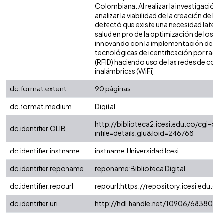
Colombiana. Al realizar la investigació
analizar la viabilidad de la creación de l
detectó que existe una necesidad latent
salud en pro de la optimización de los 
innovando con la implementación de s
tecnológicas de identificación por rad
(RFID) haciendo uso de las redes de c
inalámbricas (WiFi)
dc.format.extent
90 páginas
dc.format.medium
Digital
http://biblioteca2.icesi.edu.co/cgi-ol
dc.identifier.OLIB
infile=details.glu&loid=246768
dc.identifier.instname
instname:Universidad Icesi
dc.identifier.reponame
reponame:Biblioteca Digital
dc.identifier.repourl
repourl:https://repository.icesi.edu.c
dc.identifier.uri
http://hdl.handle.net/10906/68380