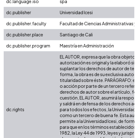
dc.language.iso
spa
dc.publisher
Universidad Icesi
dc.publisher.faculty
Facultad de Ciencias Administrativas 
dc.publisher.place
Santiago de Cali
dc.publisher.program
Maestría en Administración
EL AUTOR, expresa que la obra objeto d
autorización es original y la elaboró sin
suplantar los derechos de autor de terc
forma, la obra es de su exclusiva autoría
titularidad sobre éste. PARÁGRAFO: en
o acción por parte de un tercero refere
derechos de autor sobre el artículo, fol
cuestión, EL AUTOR, asumirá la respons
y saldrá en defensa de los derechos aq
dc.rights
para todos los efectos, la Universidad I
como un tercero de buena fe. Esta auto
permite a la Universidad Icesi, de forma 
para que en los términos establecidos e
1982, la Ley 44 de 1993, leyes y jurispr