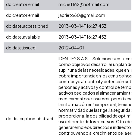
dc.creator.email
miche1162@hotmail.com
dc.creator.email
japrieto80@gmail.com
dc.date.accessioned
2013-03-14T16:27:45Z
dc.date.available
2013-03-14T16:27:45Z
dc.date.issued
2012-04-01
IDENTIFY S.A.S. – Soluciones en Tecnol
como objetivos desarrollar un plan de
suplir una de las necesidades, que en la
cobra importancia en los centros hospi
contribuye al control y detección aut
personas y activos y control de tempe
activos dedicados al almacenamiento 
medicamentos e insumos, permitiendo
la información en tiempo real; teniendo
normatividad que las rige, la seguridad 
proporciona, la posibilidad de optimiza
dc.description.abstract
uso eficiente de los recursos. Otro de 
generar empleos directos e indirectos
contribuyendo al crecimiento de la e