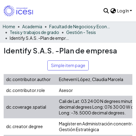
Log In
Home
Academia
Facultad de Negocios y Economía
Tesis y trabajos de grado
Gestión - Tesis
Identify S.A.S. -Plan de empresa
Identify S.A.S. -Plan de empresa
Simple item page
dc.contributor.author
Echeverri López, Claudia Marcela
dc.contributor.role
Asesor
Cali de Lat: 03 24 00 N degrees minute
dc.coverage.spatial
decimal degrees Long: 076 30 00 W d
Long: -76.5000 decimal degrees.
Magíster en Administración concentrac
dc.creator.degree
Gestión Estratégica