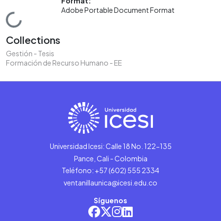
Format:
Adobe Portable Document Format
Loading...
Collections
Gestión - Tesis
Formación de Recurso Humano - EE
Universidad Icesi: Calle 18 No. 122-135
Pance, Cali - Colombia
Teléfono: +57 (602) 555 2334
ventanillaunica@icesi.edu.co
Síguenos