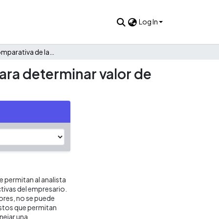
Log In
Valoración comparativa de la empresa Toddy Crocantes para determinar valor de franquicias
ra determinar valor de
e permitan al analista
tivas del empresario.
ores, no se puede
estos que permitan
nejar una