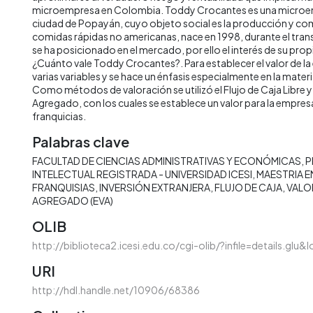
microempresa en Colombia. Toddy Crocantes es una microem
ciudad de Popayán, cuyo objeto social es la producción y com
comidas rápidas no americanas, nace en 1998, durante el tra
se ha posicionado en el mercado, por ello el interés de su pro
¿Cuánto vale Toddy Crocantes?. Para establecer el valor de la
varias variables y se hace un énfasis especialmente en la materi
Como métodos de valoración se utilizó el Flujo de Caja Libre 
Agregado, con los cuales se establece un valor para la empresa
franquicias.
Palabras clave
FACULTAD DE CIENCIAS ADMINISTRATIVAS Y ECONÓMICAS
P
INTELECTUAL REGISTRADA - UNIVERSIDAD ICESI
MAESTRIA E
FRANQUISIAS
INVERSIÓN EXTRANJERA
FLUJO DE CAJA
VALO
AGREGADO (EVA)
OLIB
http://biblioteca2.icesi.edu.co/cgi-olib/?infile=details.glu
URI
http://hdl.handle.net/10906/68386