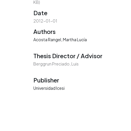
KB)
Date
2012-01-01
Authors
Acosta Rangel, Martha Lucía
Thesis Director / Advisor
Berggrun Preciado, Luis
Publisher
Universidad Icesi