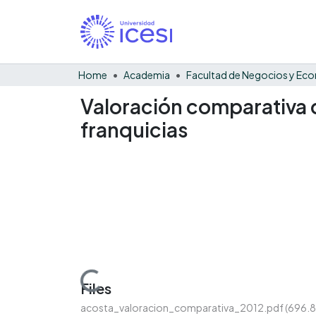
Home
Academia
Valoración comparativa 
franquicias
Loading...
Files
acosta_valoracion_comparativa_2012.pdf
(696.