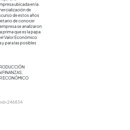
presa ubicada en la
ercialización de
nscurso de estos años
pietario de conocer
 empresa se analizaron
a prima que es la papa.
y el Valor Económico
 y para las posibles
RODUCCIÓN
N FINANZAS
R ECONÓMICO
&loid=246834