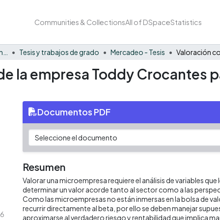
Communities & Collections
All of DSpace
Statistics
Facultad de Negocios y Economía
Tesis y trabajos de grado
Mercadeo - Tesis
de la empresa Toddy Crocantes pa
Documentos PDF
Resumen
Valorar una microempresa requiere el análisis de variables que l
determinar un valor acorde tanto al sector como a las perspec
Como las microempresas no están inmersas en la bolsa de val
recurrir directamente al beta, por ello se deben manejar supu
86
aproximarse al verdadero riesgo y rentabilidad que implica ma