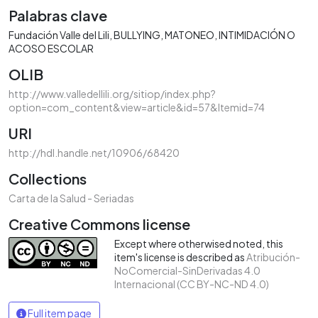
Palabras clave
Fundación Valle del Lili
BULLYING
MATONEO
INTIMIDACIÓN O
ACOSO ESCOLAR
OLIB
http://www.valledellili.org/sitiop/index.php?
option=com_content&view=article&id=57&Itemid=74
URI
http://hdl.handle.net/10906/68420
Collections
Carta de la Salud - Seriadas
Creative Commons license
Except where otherwised noted, this
item's license is described as
Atribución-
NoComercial-SinDerivadas 4.0
Internacional (CC BY-NC-ND 4.0)
Full item page