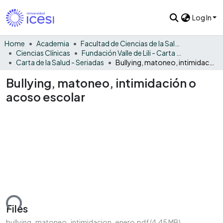
Log In
Home
Academia
Facultad de Ciencias de la Salud
Ciencias Clínicas
Fundación Valle de Lili - Carta de la Salud
Carta de la Salud - Seriadas
Bullying, matoneo, intimidación o acoso escolar
Bullying, matoneo, intimidación o
acoso escolar
ading...
Files
bullying_matoneo_intimidacion_enero.pdf
(4.45 MB)