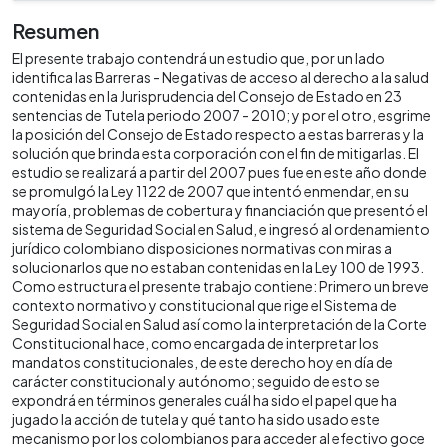
Resumen
El presente trabajo contendrá un estudio que, por un lado
identifica las Barreras - Negativas de acceso al derecho a la salud
contenidas en la Jurisprudencia del Consejo de Estado en 23
sentencias de Tutela periodo 2007 - 2010; y por el otro, esgrime
la posición del Consejo de Estado respecto a estas barreras y la
solución que brinda esta corporación con el fin de mitigarlas. El
estudio se realizará a partir del 2007 pues fue en este año donde
se promulgó la Ley 1122 de 2007 que intentó enmendar, en su
mayoría, problemas de cobertura y financiación que presentó el
sistema de Seguridad Social en Salud, e ingresó al ordenamiento
jurídico colombiano disposiciones normativas con miras a
solucionarlos que no estaban contenidas en la Ley 100 de 1993.
Como estructura el presente trabajo contiene: Primero un breve
contexto normativo y constitucional que rige el Sistema de
Seguridad Social en Salud así como la interpretación de la Corte
Constitucional hace, como encargada de interpretar los
mandatos constitucionales, de este derecho hoy en día de
carácter constitucional y autónomo; seguido de esto se
expondrá en términos generales cuál ha sido el papel que ha
jugado la acción de tutela y qué tanto ha sido usado este
mecanismo por los colombianos para acceder al efectivo goce