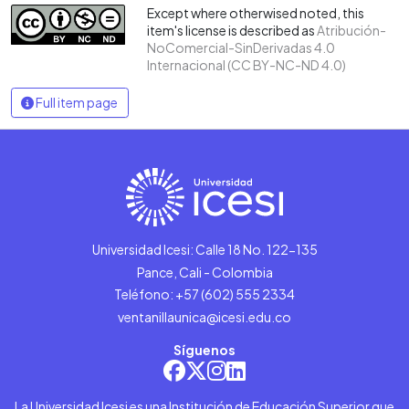
Except where otherwised noted, this
item's license is described as
Atribución-
NoComercial-SinDerivadas 4.0
Internacional (CC BY-NC-ND 4.0)
Full item page
Universidad Icesi: Calle 18 No. 122-135
Pance, Cali - Colombia
Teléfono: +57 (602) 555 2334
ventanillaunica@icesi.edu.co
Síguenos
La Universidad Icesi es una Institución de Educación Superior que