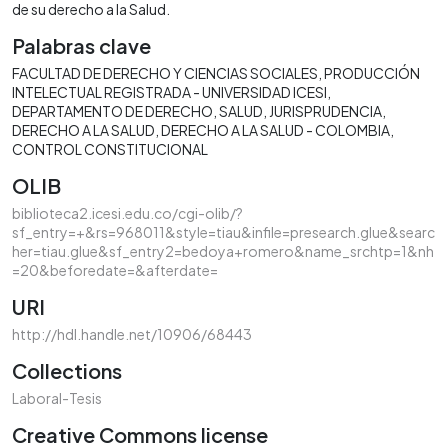
de su derecho a la Salud.
Palabras clave
FACULTAD DE DERECHO Y CIENCIAS SOCIALES
PRODUCCIÓN
INTELECTUAL REGISTRADA - UNIVERSIDAD ICESI
DEPARTAMENTO DE DERECHO
SALUD
JURISPRUDENCIA
DERECHO A LA SALUD
DERECHO A LA SALUD - COLOMBIA
CONTROL CONSTITUCIONAL
OLIB
biblioteca2.icesi.edu.co/cgi-olib/?
sf_entry=+&rs=968011&style=tiau&infile=presearch.glue&searc
her=tiau.glue&sf_entry2=bedoya+romero&name_srchtp=1&nh
=20&beforedate=&afterdate=
URI
http://hdl.handle.net/10906/68443
Collections
Laboral-Tesis
Creative Commons license