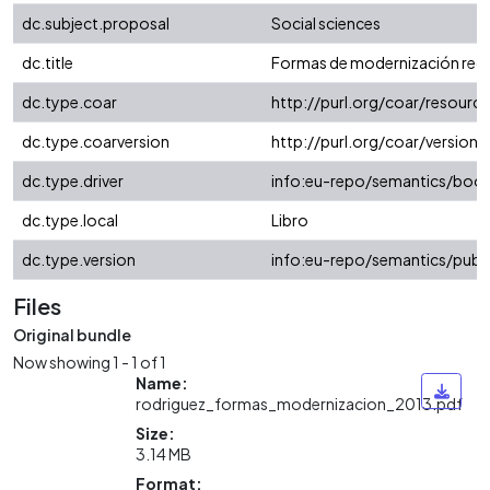
dc.subject.proposal
Social sciences
dc.title
Formas de modernización regi
dc.type.coar
http://purl.org/coar/resour
dc.type.coarversion
http://purl.org/coar/versio
dc.type.driver
info:eu-repo/semantics/boo
dc.type.local
Libro
dc.type.version
info:eu-repo/semantics/publ
Files
Original bundle
Now showing
1 - 1 of 1
Name:
rodriguez_formas_modernizacion_2013.pdf
Size:
3.14 MB
Format: