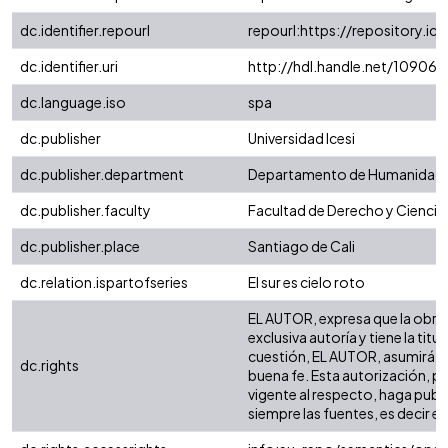
dc.identifier.repourl
repourl:https://repository.ice
dc.identifier.uri
http://hdl.handle.net/10906
dc.language.iso
spa
dc.publisher
Universidad Icesi
dc.publisher.department
Departamento de Humanidad
dc.publisher.faculty
Facultad de Derecho y Ciencia
dc.publisher.place
Santiago de Cali
dc.relation.ispartofseries
El sur es cielo roto
EL AUTOR, expresa que la obra o
exclusiva autoría y tiene la ti
cuestión, EL AUTOR, asumirá la
dc.rights
buena fe. Esta autorización, pe
vigente al respecto, haga publ
siempre las fuentes, es decir el 