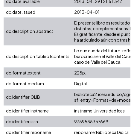
dc.date.available
2013-04-29T21:51:34Z
dc.date.issued
2013-04-01
El presente libro es resultado 
distintas, complementarias. Lo
dc.description.abstract
Es gratificante, desde el punt
ha articulado aún con otras his
Lo que queda del futuro: reflexi
dc.description.tableofcontents
burocracia en el Valle del Cauc
caso del Valle del Cauca.
dc.format.extent
228p.
dc.format.medium
Digital
biblioteca2.icesi.edu.co/cgi-o
dc.identifier.OLIB
sf_entry=Formas+de+moderni
dc.identifier.instname
instname:Universidad Icesi
dc.identifier.issn
9789588357669
dc.identifier.reponame
reponame:Biblioteca Digital