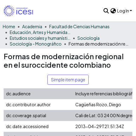
Log In
Home
Academia
Facultad de Ciencias Humanas
Educación, Artes y Humanidades
Estudios sociales y humanísticos
Sociología
Sociología - Monográfico
Formas de modernización regional en el suroccidente colombiano
Formas de modernización regional
en el suroccidente colombiano
Simple item page
dc.audience
Incluye referencias bibliográfic
dc.contributor.author
Cagüeñas Rozo, Diego
dc.coverage.spatial
Cali de Lat: 03 24 00 N degre
dc.date.accessioned
2013-04-29T21:51:34Z