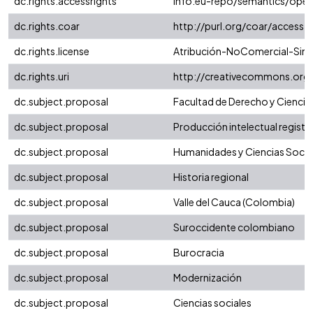
dc.rights.accessrights
info:eu-repo/semantics/ope
dc.rights.coar
http://purl.org/coar/access_
dc.rights.license
Atribución-NoComercial-SinDe
dc.rights.uri
http://creativecommons.org/
dc.subject.proposal
Facultad de Derecho y Ciencia
dc.subject.proposal
Producción intelectual registra
dc.subject.proposal
Humanidades y Ciencias Socia
dc.subject.proposal
Historia regional
dc.subject.proposal
Valle del Cauca (Colombia)
dc.subject.proposal
Suroccidente colombiano
dc.subject.proposal
Burocracia
dc.subject.proposal
Modernización
dc.subject.proposal
Ciencias sociales