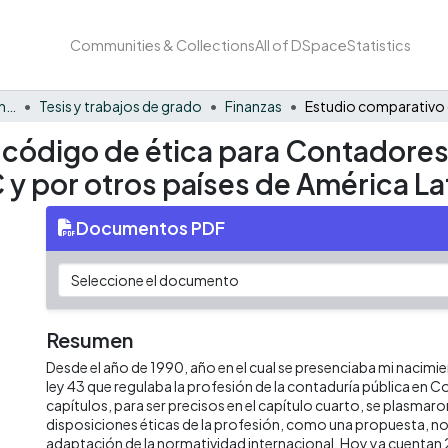
Communities & Collections
All of DSpace
Statistics
Facultad de Negocios y Economía
Tesis y trabajos de grado
Finanzas
 código de ética para Contadore
C y por otros países de América La
Documentos PDF
Resumen
Desde el año de 1990, año en el cual se presenciaba mi nacimie
ley 43 que regulaba la profesión de la contaduría pública en C
capítulos, para ser precisos en el capítulo cuarto, se plasmaro
disposiciones éticas de la profesión, como una propuesta, no
adaptación de la normatividad internacional. Hoy ya cuentan 