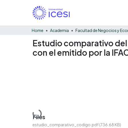
Home
Academia
Estudio comparativo del
con el emitido por la IFA
Loading...
Files
estudio_comparativo_codigo.pdf
(736.68 KB)