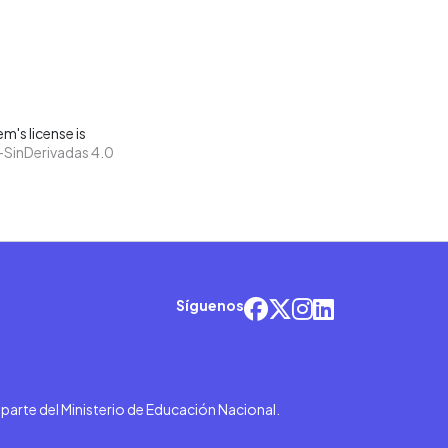
m's license is
SinDerivadas 4.0
Síguenos
r parte del Ministerio de Educación Nacional.