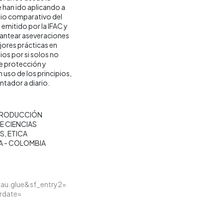
 han ido aplicando a
udio comparativo del
emitido por la IFAC y
lantear aseveraciones
ejores prácticas en
os por si solos no
de protección y
 uso de los principios,
ntador a diario.
RODUCCIÓN
E CIENCIAS
ES
ETICA
A - COLOMBIA
iau.glue&sf_entry2=
rdate=