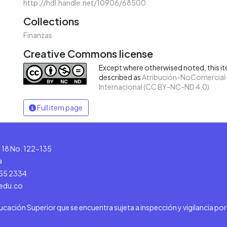
http://hdl.handle.net/10906/68500
Collections
Finanzas
Creative Commons license
Except where otherwised noted, this ite
described as
Atribución-NoComercial-
Internacional (CC BY-NC-ND 4.0)
Full item page
le 18 No. 122-135
a
555 2334
.edu.co
ducación Superior que se encuentra sujeta a inspección y vigilancia po