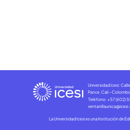
Universidad Icesi: Cal
Pance, Cali - Colombi
Teléfono: +57 (602) 
ventanillaunica@icesi
La Universidad Icesi es una Institución de E