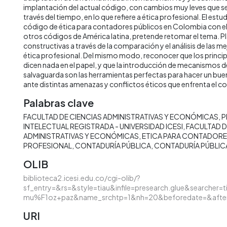
implantación del actual código, con cambios muy leves que se
través del tiempo, en lo que refiere a ética profesional. El est
código de ética para contadores públicos en Colombia con el 
otros códigos de América latina, pretende retomar el tema. P
constructivas a través de la comparación y el análisis de las m
ética profesional. Del mismo modo, reconocer que los principi
dicen nada en el papel, y que la introducción de mecanismos 
salvaguarda son las herramientas perfectas para hacer un buen
ante distintas amenazas y conflictos éticos que enfrenta el co
Palabras clave
FACULTAD DE CIENCIAS ADMINISTRATIVAS Y ECONÓMICAS
P
INTELECTUAL REGISTRADA - UNIVERSIDAD ICESI
FACULTAD D
ADMINISTRATIVAS Y ECONÓMICAS
ETICA PARA CONTADOR
PROFESIONAL
CONTADURÍA PÚBLICA
CONTADURÍA PÚBLIC
OLIB
biblioteca2.icesi.edu.co/cgi-olib/?
sf_entry=&rs=&style=tiau&infile=presearch.glue&searcher=t
mu%F1oz+paz&name_srchtp=1&nh=20&beforedate=&afte
URI