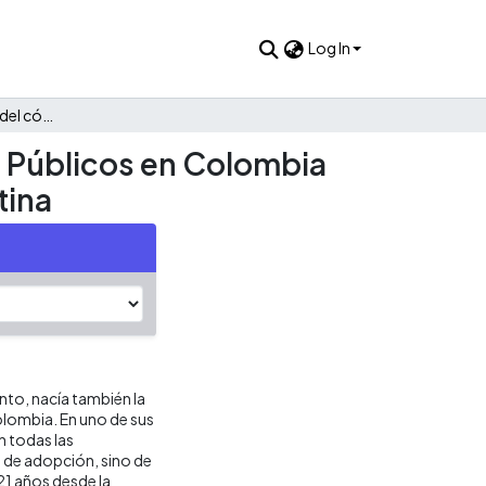
Log In
Estudio comparativo del código de ética para Contadores Públicos en Colombia con el emitido por la IFAC y por otros países de América Latina
s Públicos en Colombia
tina
nto, nacía también la
olombia. En uno de sus
n todas las
 de adopción, sino de
21 años desde la