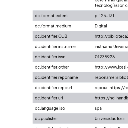
tecnología) son 
dc.format.extent
p. 125-131
dc.format.medium
Digital
dc.identifier.OLIB
http://biblioteca
dc.identifier.instname
instname:Universi
dc.identifier.issn
01235923
dc.identifier.other
http://www.icesi
dc.identifier.reponame
reponame:Bibliot
dc.identifier.repourl
repourl:https://r
dc.identifier.uri
https://hdl.hand
dc.language.iso
spa
dc.publisher
Universidad Icesi