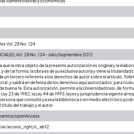
ias Administrativas y Económicas
les Vol. 28 No. 124
ALES;Vol. 28 No. 124 - Julio/Septiembre 2012
que la obra objeto de la presente autorización es original y la elabor
 y de tal forma, la obra es de su exclusiva autoría y tiene la titulari
e un tercero referente a los derechos de autor sobre el artículo, folle
tal, y saldrá en defensa de los derechos aquí autorizados; para todos 
 buena fe. Esta autorización, permite a la Universidad Icesi, de forma
 Ley 23 de 1982, la Ley 44 de 1993, leyes y jurisprudencia vigente al r
ersona que consulte ya sea la biblioteca o en medio electróico podrá
l título del trabajo y el autor.
mantics/openAccess
coar/access_right/c_abf2