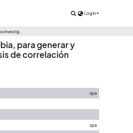
Log In
Motivaciones de los investigadores académicos en Colombia, para generar y transferir conocimiento al sector productivo usando análisis de correlación canónica
ia, para generar y
sis de correlación
spa
spa