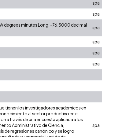
spa
spa
0 W degrees minutes Long: -76.5000 decimal
spa
spa
spa
spa
ue tienen los investigadores académicos en
 conocimiento al sector productivo en el
ron a través de una encuesta aplicada a los
ento Administrativo de Ciencia,
spa
is de regresiones canónico y se logro
onsultorías y comercialización de