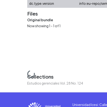
dc.type.version
info:eu-repo/sem
Files
Original bundle
Now showing
1 - 1 of 1
Loading...
Collections
Estudios gerenciales Vol. 28 No. 124
Universidad Icesi: Cal