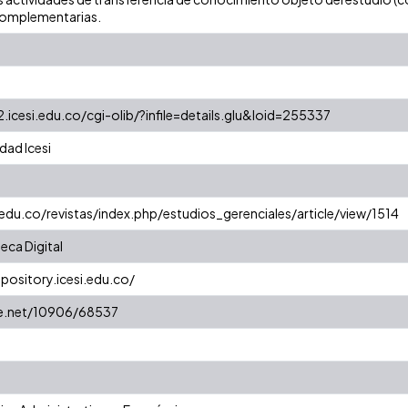
complementarias.
2.icesi.edu.co/cgi-olib/?infile=details.glu&loid=255337
dad Icesi
.edu.co/revistas/index.php/estudios_gerenciales/article/view/1514
eca Digital
epository.icesi.edu.co/
le.net/10906/68537