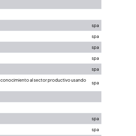
spa
spa
spa
spa
spa
r conocimiento al sector productivo usando
spa
spa
spa