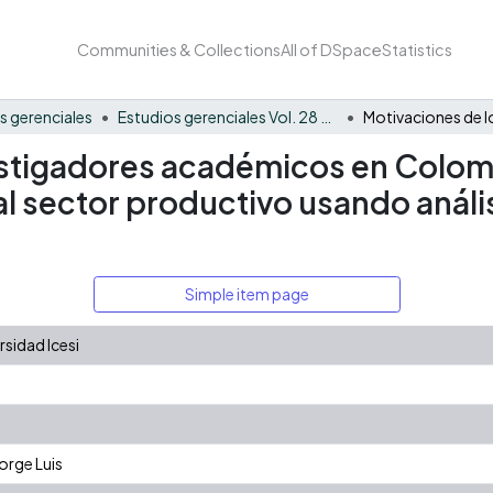
Communities & Collections
All of DSpace
Statistics
s gerenciales
Estudios gerenciales Vol. 28 No. 124
estigadores académicos en Colomb
al sector productivo usando análi
Simple item page
sidad Icesi
orge Luis