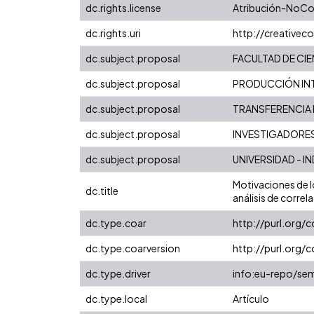
dc.rights.license
Atribución-NoCom
dc.rights.uri
http://creative
dc.subject.proposal
FACULTAD DE CI
dc.subject.proposal
PRODUCCIÓN INT
dc.subject.proposal
TRANSFERENCIA
dc.subject.proposal
INVESTIGADORE
dc.subject.proposal
UNIVERSIDAD - I
Motivaciones de l
dc.title
análisis de corre
dc.type.coar
http://purl.org/
dc.type.coarversion
http://purl.org
dc.type.driver
info:eu-repo/sem
dc.type.local
Artículo