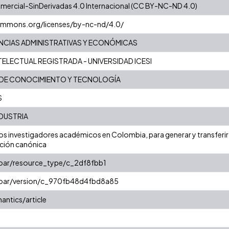
ercial-SinDerivadas 4.0 Internacional (CC BY-NC-ND 4.0)
commons.org/licenses/by-nc-nd/4.0/
ENCIAS ADMINISTRATIVAS Y ECONÓMICAS
ELECTUAL REGISTRADA - UNIVERSIDAD ICESI
 DE CONOCIMIENTO Y TECNOLOGÍA
S
NDUSTRIA
os investigadores académicos en Colombia, para generar y transferi
lación canónica
coar/resource_type/c_2df8fbb1
/coar/version/c_970fb48d4fbd8a85
antics/article