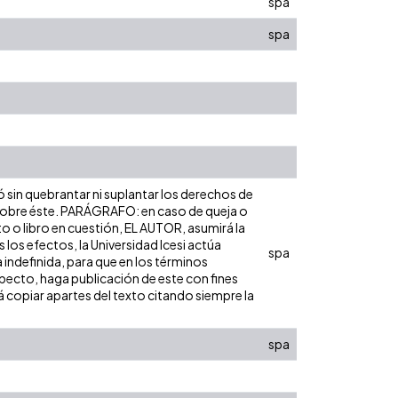
spa
spa
ó sin quebrantar ni suplantar los derechos de
dad sobre éste. PARÁGRAFO: en caso de queja o
to o libro en cuestión, EL AUTOR, asumirá la
los efectos, la Universidad Icesi actúa
spa
 indefinida, para que en los términos
especto, haga publicación de este con fines
 copiar apartes del texto citando siempre la
spa