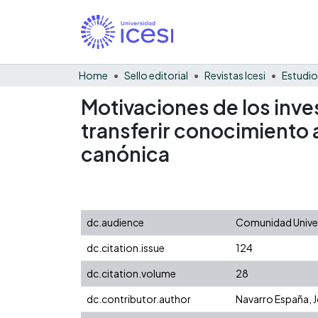
Home
Sello editorial
Revistas Icesi
Estudio
Motivaciones de los inv
transferir conocimiento 
canónica
dc.audience
Comunidad Univer
dc.citation.issue
124
dc.citation.volume
28
dc.contributor.author
Navarro España, J