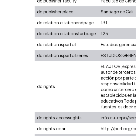
dc.publisher.faculty
Facultad de Cienc
dc.publisher.place
Santiago de Cali
dc.relation.citationendpage
131
dc.relation.citationstartpage
125
dc.relation.ispartof
Estudios gerencia
dc.relation.ispartofseries
ESTUDIOS GERENCI
EL AUTOR, expresa 
autor de terceros,
acción por parte d
responsabilidad to
dc.rights
como un tercero de
establecidos en la
educativos Toda p
fuentes, es decir e
dc.rights.accessrights
info:eu-repo/se
dc.rights.coar
http://purl.org/