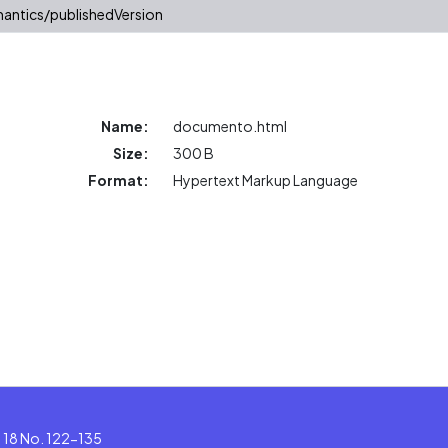
antics/publishedVersion
Name:
documento.html
Size:
300 B
Format:
Hypertext Markup Language
le 18 No. 122-135