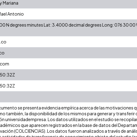
dy Mariana
fael Antonio
24 00 N degrees minutes Lat: 3.4000 decimal degrees Long: 076 30 0
.co
.co
.com
50:32Z
50:32Z
cumento se presenta evidencia empírica acerca de las motivaciones q
o también, la disponibilidad de los mismos para generar y transferir
ón universidadempresa. Los datos utilizados en el estudio se recopila
adémicos que aparecen registrados en la base de datos del Departam
vación (COLCIENCIAS). Los datos fueron analizados a través de anális
s actividades de transferencia de conocimiento objeto del estudio (c