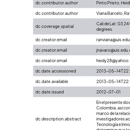
dc.contributor.author
Pinto Prieto, Hei
dc.contributor.author
Viana Barcelo, Ra
Cali de Lat: 03 
dc.coverage.spatial
degrees.
dc.creator.email
ranviana@uis.edu
dc.creator.email
jnavaro@uis.edu
dc.creator.email
heidy28@yahoo
dc.date.accessioned
2013-05-14T22:
dc.date.available
2013-05-14T22:
dc.date.issued
2012-07-01
En el presente do
Colombia, así com
marco de la relaci
dc.description.abstract
investigadores ac
Tecnología e Inno
determinar que la