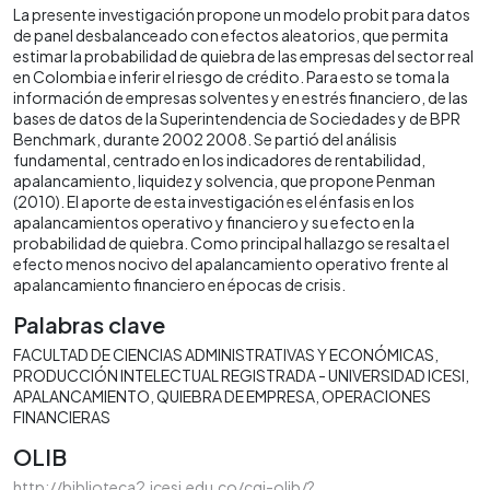
La presente investigación propone un modelo probit para datos
de panel desbalanceado con efectos aleatorios, que permita
estimar la probabilidad de quiebra de las empresas del sector real
en Colombia e inferir el riesgo de crédito. Para esto se toma la
información de empresas solventes y en estrés financiero, de las
bases de datos de la Superintendencia de Sociedades y de BPR
Benchmark, durante 2002 2008. Se partió del análisis
fundamental, centrado en los indicadores de rentabilidad,
apalancamiento, liquidez y solvencia, que propone Penman
(2010). El aporte de esta investigación es el énfasis en los
apalancamientos operativo y financiero y su efecto en la
probabilidad de quiebra. Como principal hallazgo se resalta el
efecto menos nocivo del apalancamiento operativo frente al
apalancamiento financiero en épocas de crisis.
Palabras clave
FACULTAD DE CIENCIAS ADMINISTRATIVAS Y ECONÓMICAS
PRODUCCIÓN INTELECTUAL REGISTRADA - UNIVERSIDAD ICESI
APALANCAMIENTO
QUIEBRA DE EMPRESA
OPERACIONES
FINANCIERAS
OLIB
http://biblioteca2.icesi.edu.co/cgi-olib/?