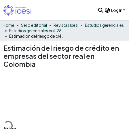
Log In
Home
Sello editorial
Revistas Icesi
Estudios gerenciales
Estudios gerenciales Vol. 28 No. 124
Estimación del riesgo de crédito en empresas del sector real en Colombia
Estimación del riesgo de crédito en
empresas del sector real en
Colombia
ading...
Files