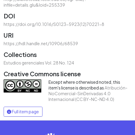
infile=details.glu&loid=255339
DOI
https://doi.org/10.1016/S0123-5923(12)70221-8
URI
https://hdl.handle.net/10906/68539
Collections
Estudios gerenciales Vol. 28 No. 124
Creative Commons license
Except where otherwised noted, this
item's license is described as
Atribución-
NoComercial-SinDerivadas 4.0
Internacional (CC BY-NC-ND 4.0)
Full item page