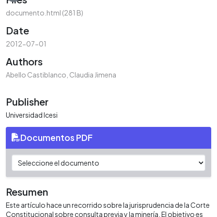
Loading...
documento.html
(281 B)
Date
2012-07-01
Authors
Abello Castiblanco, Claudia Jimena
Publisher
Universidad Icesi
Documentos PDF
Resumen
Este artículo hace un recorrido sobre la jurisprudencia de la Corte
Constitucional sobre consulta previa y la minería. El objetivo es