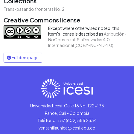
Collections
Trans-pasando fronteras No. 2
Creative Commons license
Except where otherwised noted, this
item's license is described as
Atribución-
NoComercial-SinDerivadas 4.0
Internacional (CC BY-NC-ND 4.0)
Full item page
Universidad Icesi: Calle 18 No. 122-135
Pance, Cali - Colombia
Teléfono: +57 (602) 555 2334
ventanillaunica@icesi.edu.co