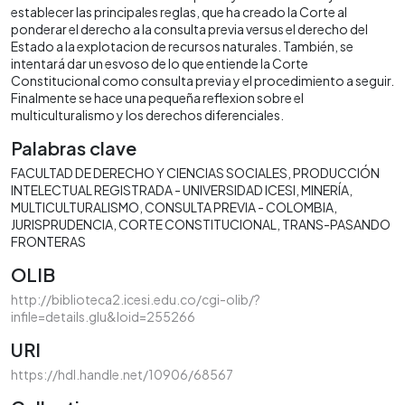
establecer las principales reglas, que ha creado la Corte al
ponderar el derecho a la consulta previa versus el derecho del
Estado a la explotacion de recursos naturales. También, se
intentará dar un esvoso de lo que entiende la Corte
Constitucional como consulta previa y el procedimiento a seguir.
Finalmente se hace una pequeña reflexion sobre el
multiculturalismo y los derechos diferenciales.
Palabras clave
FACULTAD DE DERECHO Y CIENCIAS SOCIALES
PRODUCCIÓN
INTELECTUAL REGISTRADA - UNIVERSIDAD ICESI
MINERÍA
MULTICULTURALISMO
CONSULTA PREVIA - COLOMBIA
JURISPRUDENCIA
CORTE CONSTITUCIONAL
TRANS-PASANDO
FRONTERAS
OLIB
http://biblioteca2.icesi.edu.co/cgi-olib/?
infile=details.glu&loid=255266
URI
https://hdl.handle.net/10906/68567