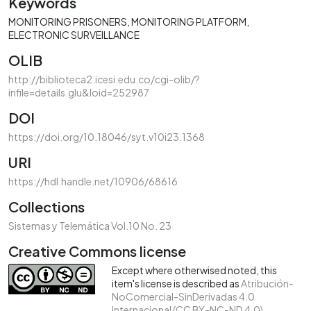
Keywords
MONITORING PRISONERS
MONITORING PLATFORM
ELECTRONIC SURVEILLANCE
OLIB
http://biblioteca2.icesi.edu.co/cgi-olib/?
infile=details.glu&loid=252987
DOI
https://doi.org/10.18046/syt.v10i23.1368
URI
https://hdl.handle.net/10906/68616
Collections
Sistemas y Telemática Vol.10 No. 23
Creative Commons license
Except where otherwised noted, this
item's license is described as
Atribución-
NoComercial-SinDerivadas 4.0
Internacional (CC BY-NC-ND 4.0)