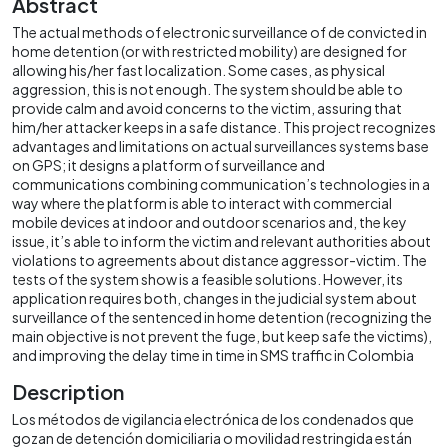
Abstract
The actual methods of electronic surveillance of de convicted in
home detention (or with restricted mobility) are designed for
allowing his/her fast localization. Some cases, as physical
aggression, this is not enough. The system should be able to
provide calm and avoid concerns to the victim, assuring that
him/her attacker keeps in a safe distance. This project recognizes
advantages and limitations on actual surveillances systems base
on GPS; it designs a platform of surveillance and
communications combining communication’s technologies in a
way where the platform is able to interact with commercial
mobile devices at indoor and outdoor scenarios and, the key
issue, it’s able to inform the victim and relevant authorities about
violations to agreements about distance aggressor-victim. The
tests of the system show is a feasible solutions. However, its
application requires both, changes in the judicial system about
surveillance of the sentenced in home detention (recognizing the
main objective is not prevent the fuge, but keep safe the victims),
and improving the delay time in time in SMS traffic in Colombia
Description
Los métodos de vigilancia electrónica de los condenados que
gozan de detención domiciliaria o movilidad restringida están