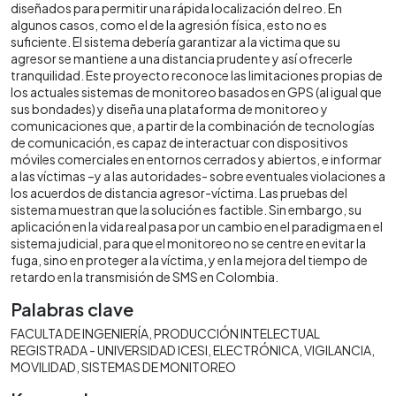
diseñados para permitir una rápida localización del reo. En
algunos casos, como el de la agresión física, esto no es
suficiente. El sistema debería garantizar a la victima que su
agresor se mantiene a una distancia prudente y así ofrecerle
tranquilidad. Este proyecto reconoce las limitaciones propias de
los actuales sistemas de monitoreo basados en GPS (al igual que
sus bondades) y diseña una plataforma de monitoreo y
comunicaciones que, a partir de la combinación de tecnologías
de comunicación, es capaz de interactuar con dispositivos
móviles comerciales en entornos cerrados y abiertos, e informar
a las víctimas –y a las autoridades- sobre eventuales violaciones a
los acuerdos de distancia agresor-víctima. Las pruebas del
sistema muestran que la solución es factible. Sin embargo, su
aplicación en la vida real pasa por un cambio en el paradigma en el
sistema judicial, para que el monitoreo no se centre en evitar la
fuga, sino en proteger a la víctima, y en la mejora del tiempo de
retardo en la transmisión de SMS en Colombia.
Palabras clave
FACULTA DE INGENIERÍA
PRODUCCIÓN INTELECTUAL
REGISTRADA - UNIVERSIDAD ICESI
ELECTRÓNICA
VIGILANCIA
MOVILIDAD
SISTEMAS DE MONITOREO