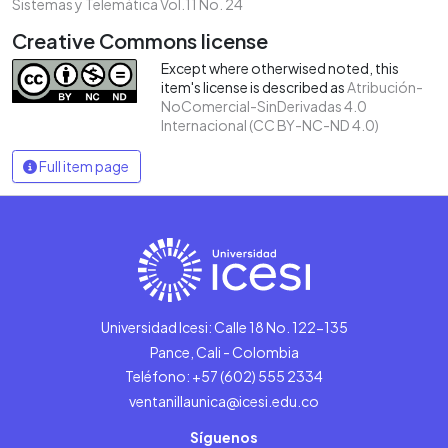
Sistemas y Telemática Vol.11 No. 24
Creative Commons license
Except where otherwised noted, this
item's license is described as
Atribución-
NoComercial-SinDerivadas 4.0
Internacional (CC BY-NC-ND 4.0)
Full item page
Universidad Icesi: Calle 18 No. 122-135
Pance, Cali - Colombia
Teléfono: +57 (602) 555 2334
ventanillaunica@icesi.edu.co
Síguenos