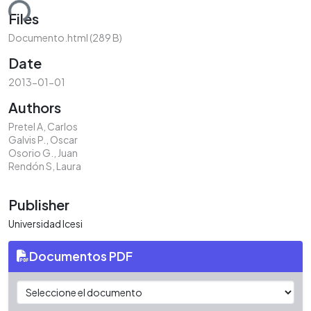
ding...
Files
Documento.html
(289 B)
Date
2013-01-01
Authors
Pretel A, Carlos
Galvis P., Oscar
Osorio G., Juan
Rendón S, Laura
Publisher
Universidad Icesi
Documentos PDF