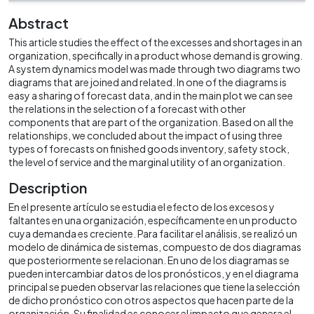
Abstract
This article studies the effect of the excesses and shortages in an
organization, specifically in a product whose demand is growing.
A system dynamics model was made through two diagrams two
diagrams that are joined and related. In one of the diagrams is
easy a sharing of forecast data, and in the main plot we can see
the relations in the selection of a forecast with other
components that are part of the organization. Based on all the
relationships, we concluded about the impact of using three
types of forecasts on finished goods inventory, safety stock,
the level of service and the marginal utility of an organization.
Description
En el presente artículo se estudia el efecto de los excesos y
faltantes en una organización, específicamente en un producto
cuya demanda es creciente. Para facilitar el análisis, se realizó un
modelo de dinámica de sistemas, compuesto de dos diagramas
que posteriormente se relacionan. En uno de los diagramas se
pueden intercambiar datos de los pronósticos, y en el diagrama
principal se pueden observar las relaciones que tiene la selección
de dicho pronóstico con otros aspectos que hacen parte de la
organización. Su finalidad es conocer el impacto que genera el