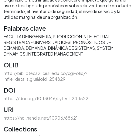
uso de tres tipos de pronósticos sobre el inventario de producto
terminado, el inventario de seguridad, el nivel de servicio y la
utilidad marginal de una organización.
Palabras clave
FACULTA DE INGENIERÍA
PRODUCCIÓN INTELECTUAL
REGISTRADA - UNIVERSIDAD ICESI
PRONÓSTICOS DE
DEMANDA
DEMANDA
DINÁMICA DE SISTEMAS
SYSTEM
DYNAMICS
INTEGRATED MANAGEMENT
OLIB
http://biblioteca2.icesi.edu.co/cgi-olib/?
infile=details.glu&loid=254829
DOI
https://doi.org/10.18046/syt.v11i24.1522
URI
https://hdl.handle.net/10906/68621
Collections