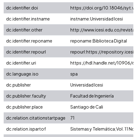
dc.identifier.doi
https://doi.org/10.18046/syt.v1
dc.identifier.instname
instname:Universidad Icesi
dc.identifier.other
http://www.icesi.edu.co/revista
dc.identifier.reponame
reponame:Biblioteca Digital
dc.identifier.repourl
repourl:https://repository.icesi.
dc.identifier.uri
https://hdl.handle.net/10906/6
dc.language.iso
spa
dc.publisher
Universidad Icesi
dc.publisher.faculty
Facultad de Ingeniería
dc.publisher.place
Santiago de Cali
dc.relation.citationstartpage
71
dc.relation.ispartof
Sistemas y Telemática;Vol. 11 No.