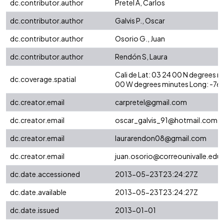
dc.contributor.author
Pretel A, Carlos
dc.contributor.author
Galvis P., Oscar
dc.contributor.author
Osorio G., Juan
dc.contributor.author
Rendón S, Laura
Cali de Lat: 03 24 00 N degrees 
dc.coverage.spatial
00 W degrees minutes Long: -76
dc.creator.email
carpretel@gmail.com
dc.creator.email
oscar_galvis_91@hotmail.com
dc.creator.email
laurarendon08@gmail.com
dc.creator.email
juan.osorio@correounivalle.edu
dc.date.accessioned
2013-05-23T23:24:27Z
dc.date.available
2013-05-23T23:24:27Z
dc.date.issued
2013-01-01