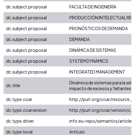
dc.subject.proposal
FACULTA DE INGENIERÍA
dc.subject.proposal
PRODUCCIÓN INTELECTUAL REGI
dc.subject.proposal
PRONÓSTICOS DE DEMANDA
dc.subject.proposal
DEMANDA
dc.subject.proposal
DINÁMICA DE SISTEMAS
dc.subject.proposal
SYSTEM DYNAMICS
dc.subject.proposal
INTEGRATED MANAGEMENT
Dinámica de sistemas para la sele
dc.title
impacto de excesos y faltantes
dc.type.coar
http://purl.org/coar/resource_
dc.type.coarversion
http://purl.org/coar/version/
dc.type.driver
info:eu-repo/semantics/article
dc.type.local
Artículo