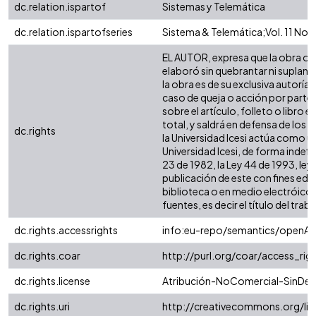
dc.relation.ispartof
Sistemas y Telemática
dc.relation.ispartofseries
Sistema & Telemática;Vol. 11 No. 
EL AUTOR, expresa que la obra obje
elaboró sin quebrantar ni suplanta
la obra es de su exclusiva autoría
caso de queja o acción por parte 
sobre el artículo, folleto o libro
total, y saldrá en defensa de los
dc.rights
la Universidad Icesi actúa como un
Universidad Icesi, de forma indefi
23 de 1982, la Ley 44 de 1993, ley
publicación de este con fines edu
biblioteca o en medio electróico 
fuentes, es decir el título del traba
dc.rights.accessrights
info:eu-repo/semantics/openAc
dc.rights.coar
http://purl.org/coar/access_rig
dc.rights.license
Atribución-NoComercial-SinDeri
dc.rights.uri
http://creativecommons.org/li