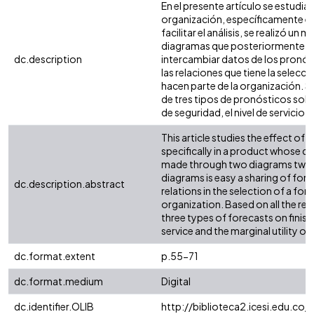
En el presente artículo se estudia
organización, específicamente e
facilitar el análisis, se realizó 
diagramas que posteriormente se
dc.description
intercambiar datos de los pronóst
las relaciones que tiene la selec
hacen parte de la organización. S
de tres tipos de pronósticos sobr
de seguridad, el nivel de servicio 
This article studies the effect of
specifically in a product whose 
made through two diagrams two di
diagrams is easy a sharing of fore
dc.description.abstract
relations in the selection of a fo
organization. Based on all the re
three types of forecasts on finish
service and the marginal utility of
dc.format.extent
p.55-71
dc.format.medium
Digital
dc.identifier.OLIB
http://biblioteca2.icesi.edu.co/