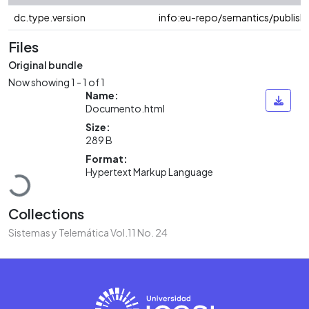
dc.type.version
info:eu-repo/semantics/publish
Files
Original bundle
Now showing
1 - 1 of 1
Name:
Documento.html
Size:
289 B
Format:
Loading...
Hypertext Markup Language
Collections
Sistemas y Telemática Vol.11 No. 24