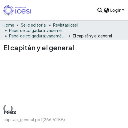
Log In
Home
Sello editorial
Revistas Icesi
Papel de colgadura: vademécum gráfico y cultural
Papel de colgadura: vademécum gráfico y cultural Vol. 9
El capitán y el general
El capitán y el general
Loading...
Files
capitan_general.pdf
(266.52 KB)