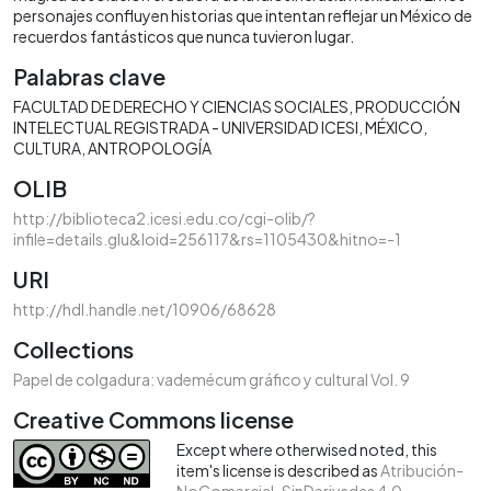
personajes confluyen historias que intentan reflejar un México de
recuerdos fantásticos que nunca tuvieron lugar.
Palabras clave
FACULTAD DE DERECHO Y CIENCIAS SOCIALES
PRODUCCIÓN
INTELECTUAL REGISTRADA - UNIVERSIDAD ICESI
MÉXICO
CULTURA
ANTROPOLOGÍA
OLIB
http://biblioteca2.icesi.edu.co/cgi-olib/?
infile=details.glu&loid=256117&rs=1105430&hitno=-1
URI
http://hdl.handle.net/10906/68628
Collections
Papel de colgadura: vademécum gráfico y cultural Vol. 9
Creative Commons license
Except where otherwised noted, this
item's license is described as
Atribución-
NoComercial-SinDerivadas 4.0