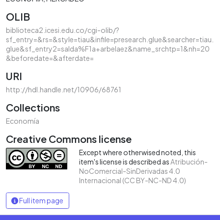
OLIB
biblioteca2.icesi.edu.co/cgi-olib/?
sf_entry=&rs=&style=tiau&infile=presearch.glue&searcher=tiau.
glue&sf_entry2=salda%F1a+arbelaez&name_srchtp=1&nh=20
&beforedate=&afterdate=
URI
http://hdl.handle.net/10906/68761
Collections
Economía
Creative Commons license
Except where otherwised noted, this
item's license is described as
Atribución-
NoComercial-SinDerivadas 4.0
Internacional (CC BY-NC-ND 4.0)
Full item page