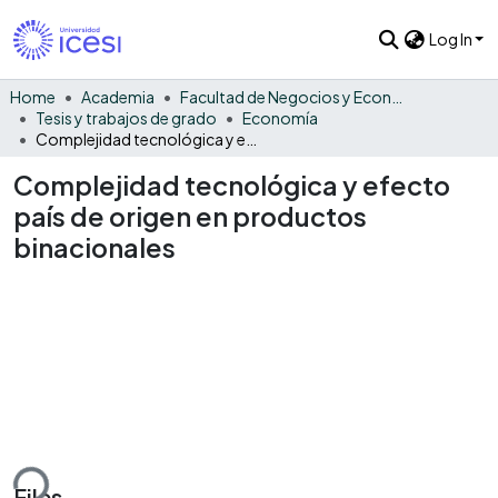
Log In
Home
Academia
Facultad de Negocios y Economía
Tesis y trabajos de grado
Economía
Complejidad tecnológica y efecto país de origen en productos binacionales
Complejidad tecnológica y efecto
país de origen en productos
binacionales
ding...
Files