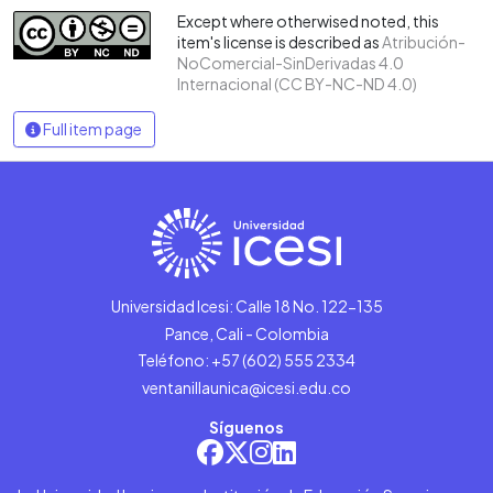
Except where otherwised noted, this
item's license is described as
Atribución-
NoComercial-SinDerivadas 4.0
Internacional (CC BY-NC-ND 4.0)
Full item page
Universidad Icesi: Calle 18 No. 122-135
Pance, Cali - Colombia
Teléfono: +57 (602) 555 2334
ventanillaunica@icesi.edu.co
Síguenos