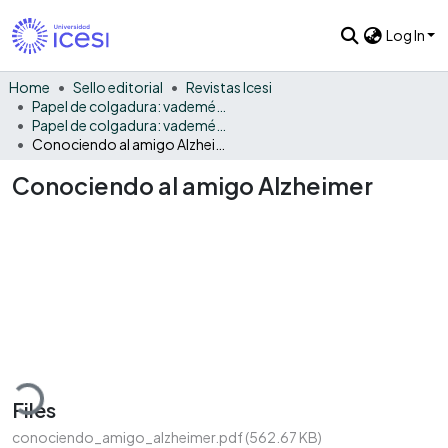
Log In
Home
Sello editorial
Revistas Icesi
Papel de colgadura: vademécum gráfico y cultural
Papel de colgadura: vademécum gráfico y cultural Vol. 9
Conociendo al amigo Alzheimer
Conociendo al amigo Alzheimer
oading...
Files
conociendo_amigo_alzheimer.pdf
(562.67 KB)