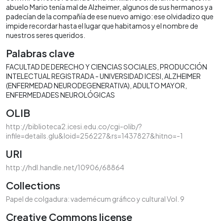
abuelo Mario tenía mal de Alzheimer, algunos de sus hermanos ya
padecían de la compañía de ese nuevo amigo: ese olvidadizo que
impide recordar hasta el lugar que habitamos y el nombre de
nuestros seres queridos.
Palabras clave
FACULTAD DE DERECHO Y CIENCIAS SOCIALES
PRODUCCIÓN
INTELECTUAL REGISTRADA - UNIVERSIDAD ICESI
ALZHEIMER
(ENFERMEDAD NEURODEGENERATIVA)
ADULTO MAYOR
ENFERMEDADES NEUROLÓGICAS
OLIB
http://biblioteca2.icesi.edu.co/cgi-olib/?
infile=details.glu&loid=256227&rs=1437827&hitno=-1
URI
http://hdl.handle.net/10906/68864
Collections
Papel de colgadura: vademécum gráfico y cultural Vol. 9
Creative Commons license