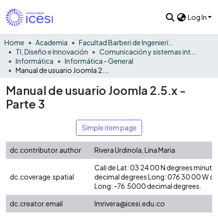
Log In
Home
Academia
Facultad Barberi de Ingeniería, Diseño y Ciencias Aplicadas
TI, Diseño e Innovación
Comunicación y sistemas inteligentes
Informática
Informática - General
Manual de usuario Joomla 2.5.x - Parte 3
Manual de usuario Joomla 2.5.x -
Parte 3
Simple item page
dc.contributor.author
Rivera Urdinola, Lina Maria
Cali de Lat: 03 24 00 N degrees minute
dc.coverage.spatial
decimal degrees Long: 076 30 00 W d
Long: -76.5000 decimal degrees.
dc.creator.email
lmrivera@icesi.edu.co