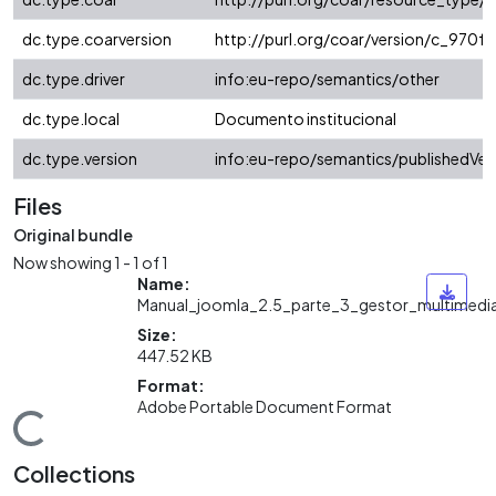
dc.type.coarversion
http://purl.org/coar/version/c_970
dc.type.driver
info:eu-repo/semantics/other
dc.type.local
Documento institucional
dc.type.version
info:eu-repo/semantics/publishedVer
Files
Original bundle
Now showing
1 - 1 of 1
Name:
Manual_joomla_2.5_parte_3_gestor_multimedi
Size:
447.52 KB
Format:
Adobe Portable Document Format
Loading...
Collections