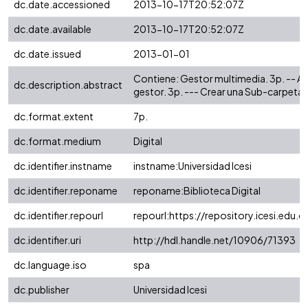
dc.date.accessioned
2013-10-17T20:52:07Z
dc.date.available
2013-10-17T20:52:07Z
dc.date.issued
2013-01-01
Contiene: Gestor multimedia. 3p. -- A
dc.description.abstract
gestor. 3p. --- Crear una Sub-carpeta.
dc.format.extent
7p.
dc.format.medium
Digital
dc.identifier.instname
instname:Universidad Icesi
dc.identifier.reponame
reponame:Biblioteca Digital
dc.identifier.repourl
repourl:https://repository.icesi.edu.c
dc.identifier.uri
http://hdl.handle.net/10906/71393
dc.language.iso
spa
dc.publisher
Universidad Icesi