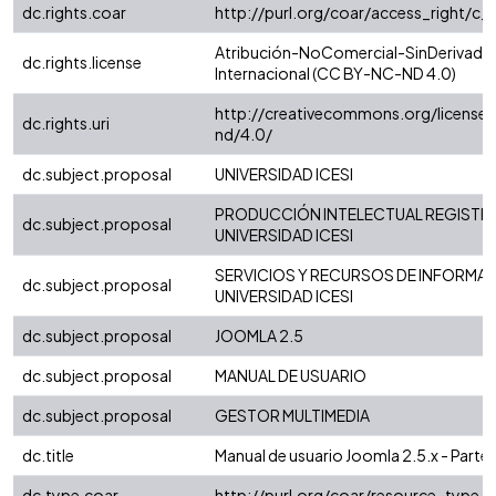
dc.rights.coar
http://purl.org/coar/access_right/c_
Atribución-NoComercial-SinDerivadas
dc.rights.license
Internacional (CC BY-NC-ND 4.0)
http://creativecommons.org/license
dc.rights.uri
nd/4.0/
dc.subject.proposal
UNIVERSIDAD ICESI
PRODUCCIÓN INTELECTUAL REGISTRA
dc.subject.proposal
UNIVERSIDAD ICESI
SERVICIOS Y RECURSOS DE INFORMA
dc.subject.proposal
UNIVERSIDAD ICESI
dc.subject.proposal
JOOMLA 2.5
dc.subject.proposal
MANUAL DE USUARIO
dc.subject.proposal
GESTOR MULTIMEDIA
dc.title
Manual de usuario Joomla 2.5.x - Parte 
dc.type.coar
http://purl.org/coar/resource_type/