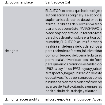
dc.publisher.place
Santiago de Cali
EL AUTOR, expresa que la obra objeto d
autorización es original y la elaboró sin
suplantar los derechos de autor de terc
forma, la obra es de su exclusiva autoría
titularidad sobre éste. PARÁGRAFO: en
o acción por parte de un tercero refere
derechos de autor sobre el artículo, fol
cuestión, EL AUTOR, asumirá la respons
y saldrá en defensa de los derechos aq
dc.rights
para todos los efectos, la Universidad I
como un tercero de buena fe. Esta auto
permite a la Universidad Icesi, de forma 
para que en los términos establecidos e
1982, la Ley 44 de 1993, leyes y jurispr
al respecto, haga publicación de este c
educativos. Toda persona que consulte
biblioteca o en medio electrónico pod
apartes del texto citando siempre las f
decir el título del trabajo y el autor.
dc.rights.accessrights
info:eu-repo/semantics/openAccess