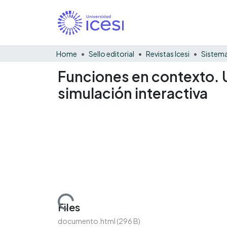
Home
Sello editorial
Revistas Icesi
Sistema
Funciones en contexto. 
simulación interactiva
Loading...
Files
documento.html
(296 B)