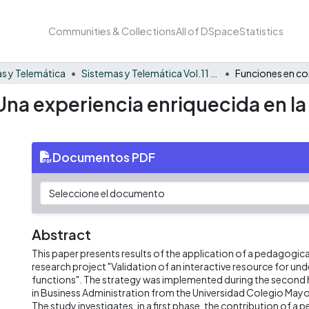
Communities & Collections
All of DSpace
Statistics
s y Telemática
Sistemas y Telemática Vol.11 No. 26
Una experiencia enriquecida en l
Documentos PDF
Abstract
This paper presents results of the application of a pedagogica
research project "Validation of an interactive resource for un
functions". The strategy was implemented during the second 
in Business Administration from the Universidad Colegio May
The study investigates, in a first phase, the contribution of a