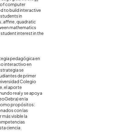
s of computer
 to build interactive
 students in
, affine, quadratic
between mathematics
student interest in the
rategia pedagógica en
so interactivo en
estrategia se
udiantes de primer
niversidad Colegio
, el aporte
mundo real y se apoya
eoGebra) en la
 como propósitos:
ionados con las
 más visible la
 competencias
sta ciencia.