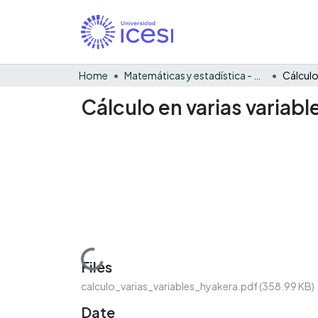
Home
Matemáticas y estadística - General
Cálculo
Cálculo en varias variabl
Loading...
Files
calculo_varias_variables_hyakera.pdf
(358.99 KB)
Date