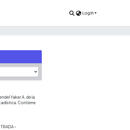
Log In
endel Yaker A. de la
tadística. Contiene
TRADA -