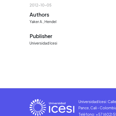
2012-10-05
Authors
Yaker A., Hendel
Publisher
Universidad Icesi
Universidad Icesi: Cal
Pance, Cali - Colombi
Teléfono: +57 (602) 