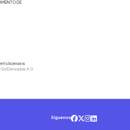
AMENTO DE
m's license is
SinDerivadas 4.0
Síguenos