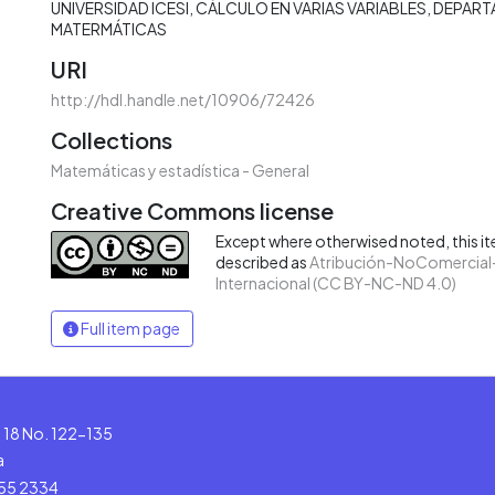
UNIVERSIDAD ICESI
CÁLCULO EN VARIAS VARIABLES
DEPART
MATERMÁTICAS
URI
http://hdl.handle.net/10906/72426
Collections
Matemáticas y estadística - General
Creative Commons license
Except where otherwised noted, this ite
described as
Atribución-NoComercial-
Internacional (CC BY-NC-ND 4.0)
Full item page
le 18 No. 122-135
a
555 2334