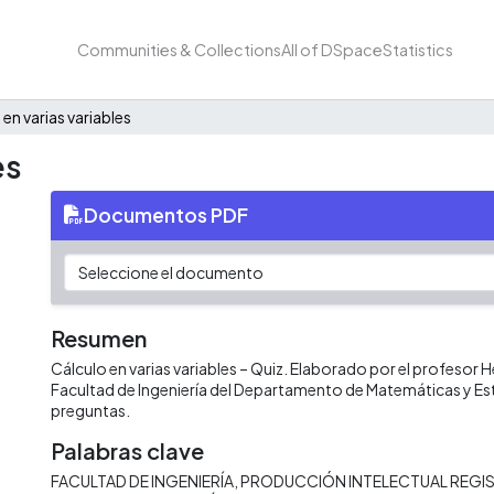
Communities & Collections
All of DSpace
Statistics
 en varias variables
es
Documentos PDF
Resumen
Cálculo en varias variables – Quiz. Elaborado por el profesor H
Facultad de Ingeniería del Departamento de Matemáticas y Es
preguntas.
Palabras clave
FACULTAD DE INGENIERÍA
PRODUCCIÓN INTELECTUAL REGIS