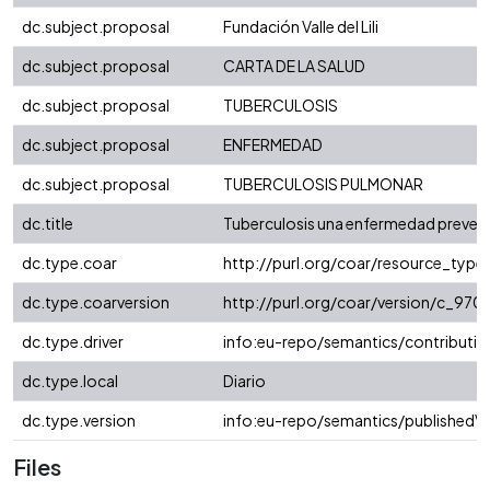
dc.subject.proposal
Fundación Valle del Lili
dc.subject.proposal
CARTA DE LA SALUD
dc.subject.proposal
TUBERCULOSIS
dc.subject.proposal
ENFERMEDAD
dc.subject.proposal
TUBERCULOSIS PULMONAR
dc.title
Tuberculosis una enfermedad prevenib
dc.type.coar
http://purl.org/coar/resource_typ
dc.type.coarversion
http://purl.org/coar/version/c_9
dc.type.driver
info:eu-repo/semantics/contributio
dc.type.local
Diario
dc.type.version
info:eu-repo/semantics/publishedVe
Files