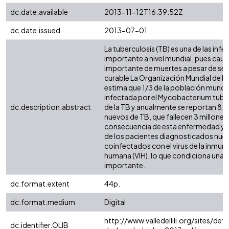
dc.date.available
2013-11-12T16:39:52Z
dc.date.issued
2013-07-01
La tuberculosis (TB) es una de las inf
importante a nivel mundial, pues cau
importante de muertes a pesar de ser 
curable La Organización Mundial de la
estima que 1/3 de la población mundi
infectada por el Mycobacterium tube
dc.description.abstract
de la TB y anualmente se reportan 8.8
nuevos de TB, que fallecen 3 millones
consecuencia de esta enfermedad y 
de los pacientes diagnosticados nue
coinfectados con el virus de la inmun
humana (VIH), lo que condiciona una 
importante.
dc.format.extent
44p.
dc.format.medium
Digital
http://www.valledellili.org/sites/defau
dc.identifier.OLIB