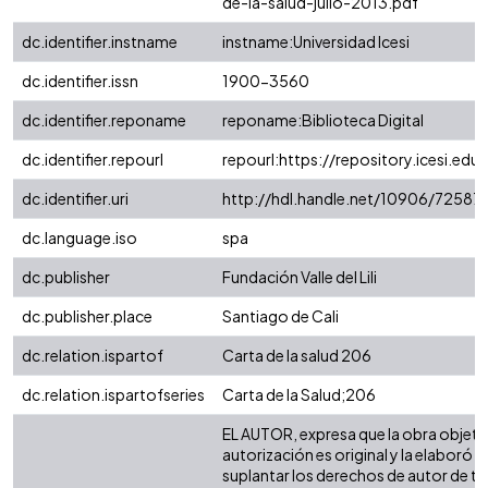
de-la-salud-julio-2013.pdf
dc.identifier.instname
instname:Universidad Icesi
dc.identifier.issn
1900-3560
dc.identifier.reponame
reponame:Biblioteca Digital
dc.identifier.repourl
repourl:https://repository.icesi.edu
dc.identifier.uri
http://hdl.handle.net/10906/72587
dc.language.iso
spa
dc.publisher
Fundación Valle del Lili
dc.publisher.place
Santiago de Cali
dc.relation.ispartof
Carta de la salud 206
dc.relation.ispartofseries
Carta de la Salud;206
EL AUTOR, expresa que la obra objeto
autorización es original y la elaboró s
suplantar los derechos de autor de ter