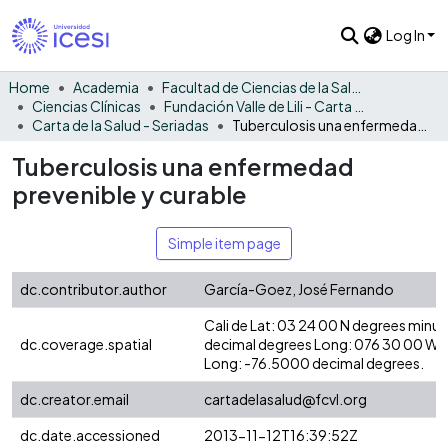
Log In
Home
Academia
Facultad de Ciencias de la Salud
Ciencias Clínicas
Fundación Valle de Lili - Carta de la Salud
Carta de la Salud - Seriadas
Tuberculosis una enfermedad prevenible y curable
Tuberculosis una enfermedad
prevenible y curable
Simple item page
dc.contributor.author
García-Goez, José Fernando
Cali de Lat: 03 24 00 N degrees minu
dc.coverage.spatial
decimal degrees Long: 076 30 00 W 
Long: -76.5000 decimal degrees.
dc.creator.email
cartadelasalud@fcvl.org
dc.date.accessioned
2013-11-12T16:39:52Z