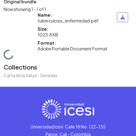
Original bundle
Now showing
1 - 1 of 1
Name:
tuberculosis_enfermedad.pdf
Size:
1023.8 KB
Format:
Adobe Portable Document Format
Loading...
Collections
Carta de la Salud - Seriadas
Universidad Icesi: Calle 18 No. 122-135
Pance, Cali - Colombia