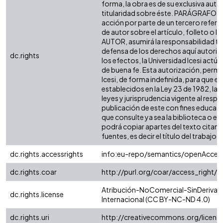
forma, la obra es de su exclusiva autorí
titularidad sobre éste. PARÁGRAFO: e
acción por parte de un tercero refere
de autor sobre el artículo, folleto o li
AUTOR, asumirá la responsabilidad tot
defensa de los derechos aquí autori
dc.rights
los efectos, la Universidad Icesi act
de buena fe. Esta autorización, permit
Icesi, de forma indefinida, para que e
establecidos en la Ley 23 de 1982, la 
leyes y jurisprudencia vigente al resp
publicación de este con fines educat
que consulte ya sea la biblioteca o e
podrá copiar apartes del texto citand
fuentes, es decir el título del trabajo y 
dc.rights.accessrights
info:eu-repo/semantics/openAcces
dc.rights.coar
http://purl.org/coar/access_right/
Atribución-NoComercial-SinDerivad
dc.rights.license
Internacional (CC BY-NC-ND 4.0)
dc.rights.uri
http://creativecommons.org/licens